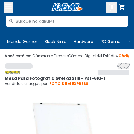



Buscar produtos


Enviar para:
Digite o CEP
Mundo Gamer
Black Ninja
Hardware
PC Gamer
C

Olá. Acesse sua conta
Você está em:
Câmeras e Drones
>
Câmera Digital
>
Kit Estúdio
>
Códig


ENTRE

Departamentos
Mesa Para Fotografia Greika Still - Pst-610-1
CADASTRE-SE
Cupons

Vendido e entregue por:
FOTO DHM EXPRESS
Mais Vendidos

Ativar tradutor em libras
