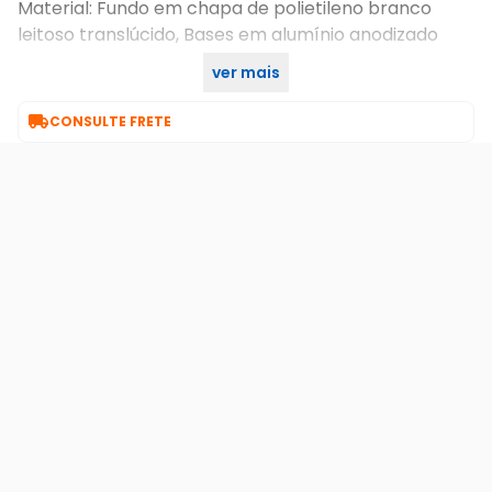
Material: Fundo em chapa de polietileno branco
leitoso translúcido, Bases em alumínio anodizado
ver mais
Itens Inclusos: 1x Mesa Garantia 6 meses PST 610 1

CONSULTE FRETE