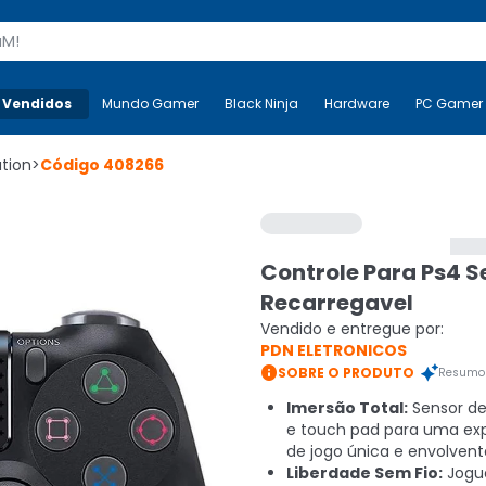
s
 Vendidos
Mais-v-
Mundo Gamer
Mundo Gamer
Black Ninja
Black Ninja
Hardware
Hardware
PC Gamer
ation
>
Código
408266
Controle Para Ps4 S
Recarregavel
Vendido e entregue por:
PDN ELETRONICOS

SOBRE O PRODUTO
Resumo 
Imersão Total:
Sensor de 
e touch pad para uma exp
de jogo única e envolvent
Liberdade Sem Fio:
Jogu