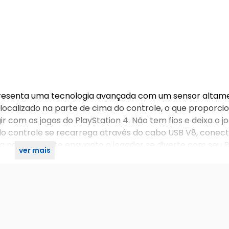
presenta uma tecnologia avançada com um sensor altam
 localizado na parte de cima do controle, o que proporci
 com os jogos do PlayStation 4. Não tem fios e deixa o j
do controle se recarrega através do cabo USB V8, conec
ita normalmente enquanto o jogador se diverte com seu P
ver mais
ídeo e compartilhamento com apenas um simples toque.