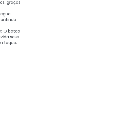
os, graças
regue
rantindo
:
O botão
ivida seus
m toque.