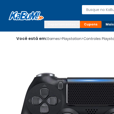
Enviar para:

Buscar produto
Digite o CEP

Departamentos
Cupons
Mais
Você está em:
Games
>
Playstation
>
Controles Playst