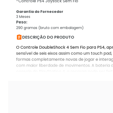
-Controle Ps4 Joystick Sem Fio
Garantia do Fornecedor
3 Meses
Peso
:
290 gramas (bruto com embalagem)

DESCRIÇÃO DO PRODUTO
O Controle DoubleShock 4 Sem Fio para PS4, a
sensível de seis eixos assim como um touch pad,
formas completamente novas de jogar e interagir
com maior liberdade de movimentos. A bateria 
console do PlayStation 4, a recarga pode ser fe
novo botão Share disponibiliza streaming de v