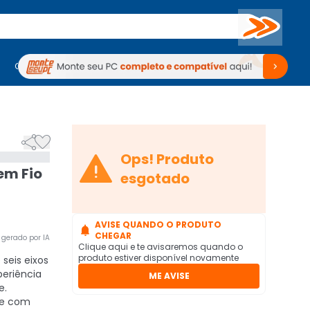
Buscar
PC Gamer
Computadores
Computadores
Periféricos
Periféricos
TV
Venda no KaBuM!
TV
Venda no KaBuM!



Ops! Produto
em Fio
esgotado
AVISE QUANDO O PRODUTO

CHEGAR
gerado por IA
Clique aqui e te avisaremos quando o
produto estiver disponível novamente
seis eixos
eriência
ME AVISE
e.
e com