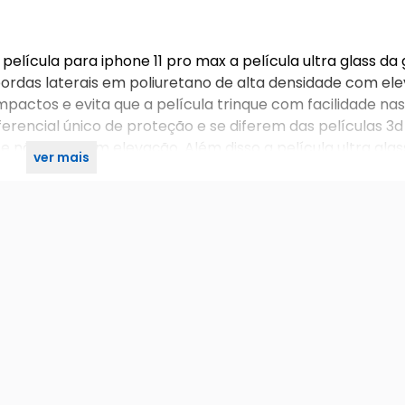
elícula para iphone 11 pro max a película ultra glass da 
rdas laterais em poliuretano de alta densidade com el
pactos e evita que a película trinque com facilidade nas
erencial único de proteção e se diferem das películas 3d
 e não possuem elevação. Além disso a película ultra gla
ver mais
ção.