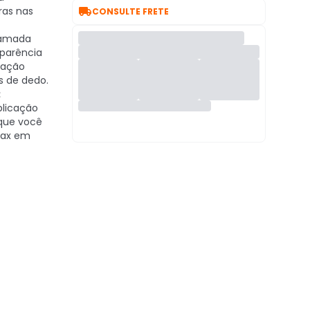

ras nas
CONSULTE FRETE
amada
sparência
zação
s de dedo.
:
plicação
 que você
 Max em