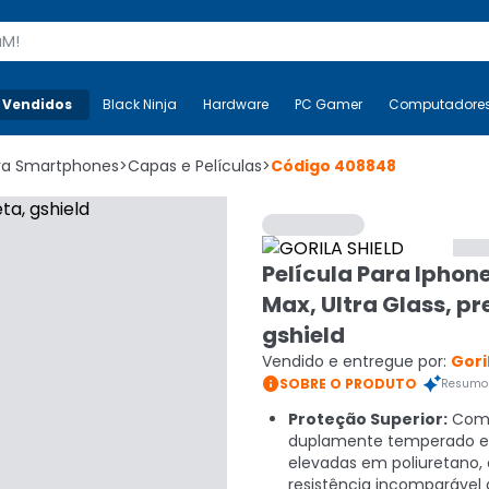
s
 Vendidos
Mais-v-
Black Ninja
Black Ninja
Hardware
Hardware
PC Gamer
PC Gamer
Computadore
Co
ara Smartphones
>
Capas e Películas
>
Código
408848
Película Para Iphone
Max, Ultra Glass, pr
gshield
Vendido e entregue por:
Gori

SOBRE O PRODUTO
Resumo 
Proteção Superior:
Com 
duplamente temperado e
elevadas em poliuretano,
resistência incomparável 