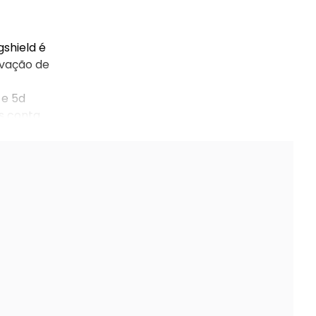
gshield é
evação de
 e 5d
ss conta