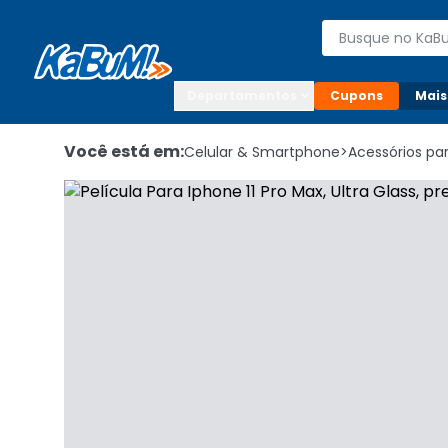
Enviar para:

Buscar produto
Digite o CEP

Departamentos
Cupons
Mais
Você está em:
Celular & Smartphone
>
Acessórios p