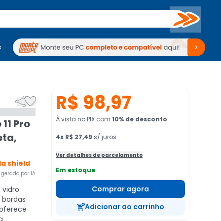
Buscar
s
mputadores
Periféricos
Periféricos
TV
Venda no KaBuM!
TV
Venda no KaBuM!
R$ 98,97


À vista no PIX
com
10
% de desconto
 11 Pro
eta,
4
x
R$ 27,49
s/ juros
Ver detalhes de parcelamento
la shield
Em estoque
gerado por IA
Comprar agora
vidro
 bordas
Adicionar ao carrinho
 oferece
a