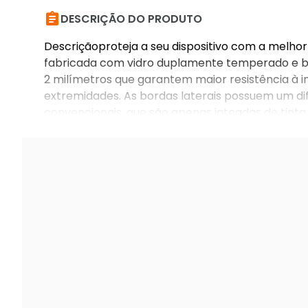

DESCRIÇÃO DO PRODUTO
Descriçãoproteja a seu dispositivo com a melhor p
fabricada com vidro duplamente temperado e bo
2 milímetros que garantem maior resistência à im
extremidades. As bordas laterais possuem um dif
convencionais, que são apenas jateadas de tinta
com uma camada oleofóbica e é de fácil instala