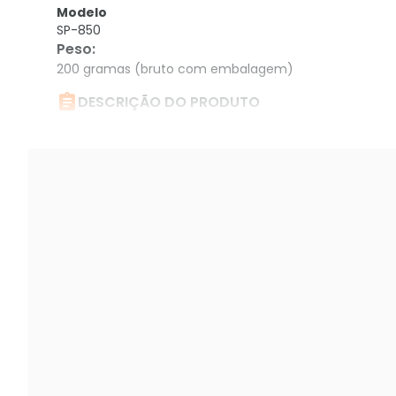
Modelo
SP-850
Peso
:
200 gramas (bruto com embalagem)

DESCRIÇÃO DO PRODUTO
Caixa de Som C3tech Beat Bluetooth LED, Portát