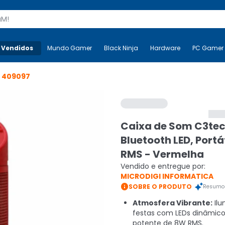
s
 Vendidos
Mais-v-
Mundo Gamer
Mundo Gamer
Black Ninja
Black Ninja
Hardware
Hardware
PC Gamer
o
409097
Caixa de Som C3tec
Bluetooth LED, Portá
RMS - Vermelha
Vendido e entregue por:
MICRODIGI INFORMATICA

SOBRE O PRODUTO
Resumo 
Atmosfera Vibrante:
Ilu
festas com LEDs dinâmic
potente de 8W RMS.