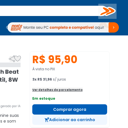
Buscar
PC Gamer
Computadores
Computadores
Periféricos
Periféricos
TV
Venda no KaBuM!
TV
Venda no KaBuM!
R$ 95,90


À vista no PIX
h Beat
til, 8W
3
x
R$ 31,96
s/ juros
Ver detalhes de parcelamento
Em estoque
gerado por IA
Comprar agora
mine suas
Adicionar ao carrinho
os e som