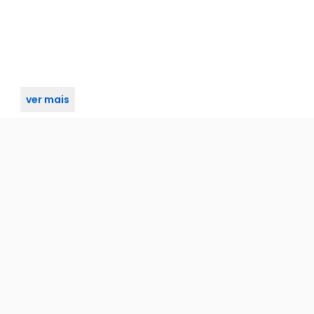
ver mais
il, 8W RMS - Vermelha