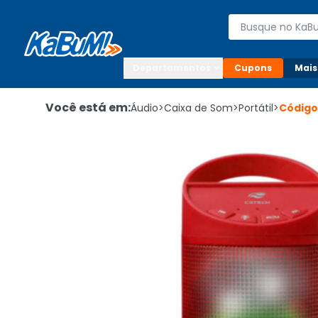
Enviar para:

Buscar produto
Digite o CEP

Departamentos
Cupons
Mais
Você está em:
Áudio
>
Caixa de Som
>
Portátil
>
Códig