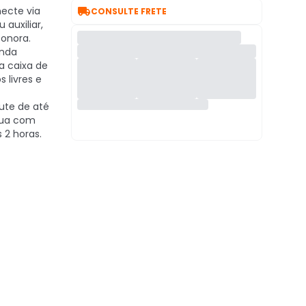

ecte via
CONSULTE FRETE
 auxiliar,
sonora.
nda
 caixa de
livres e
ute de até
nua com
 2 horas.