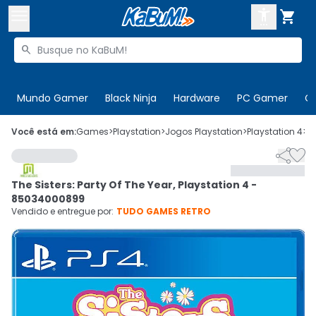



Buscar produtos


Enviar para:
Digite o CEP
Mundo Gamer
Black Ninja
Hardware
PC Gamer
C

Olá. Acesse sua conta
Você está em:
Games
>
Playstation
>
Jogos Playstation
>
Playstation 4
>
C


ENTRE

Departamentos
The Sisters: Party Of The Year, Playstation 4 -
CADASTRE-SE
Cupons

85034000899
Vendido e entregue por:
TUDO GAMES RETRO
Mais Vendidos

Ativar tradutor em libras
