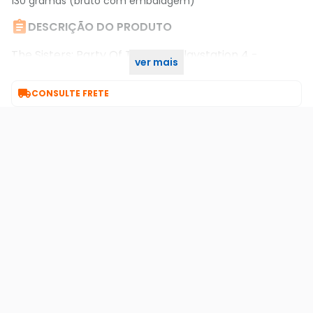
130 gramas (bruto com embalagem)

DESCRIÇÃO DO PRODUTO
The Sisters: Party Of The Year Playstation 4 -
ver mais
85034000899

CONSULTE FRETE