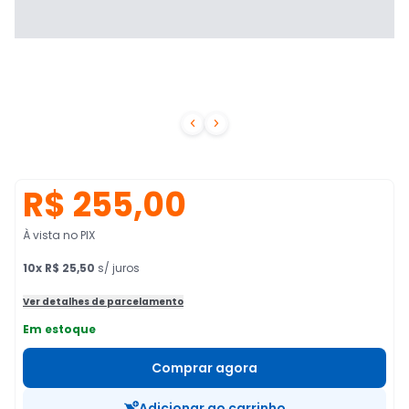


R$ 255,00
À vista no PIX
10
x
R$ 25,50
s/ juros
Ver detalhes de parcelamento
Em estoque
Comprar agora
Adicionar ao carrinho