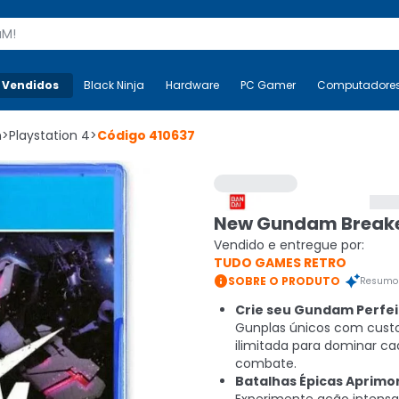
s
 Vendidos
Mais-v-
Black Ninja
Black Ninja
Hardware
Hardware
PC Gamer
PC Gamer
Computadore
Co
n
>
Playstation 4
>
Código
410637
New Gundam Breake
Vendido e entregue por:
TUDO GAMES RETRO

SOBRE O PRODUTO
Resumo 
Crie seu Gundam Perfei
Gunplas únicos com cus
ilimitada para dominar c
combate.
Batalhas Épicas Aprimo