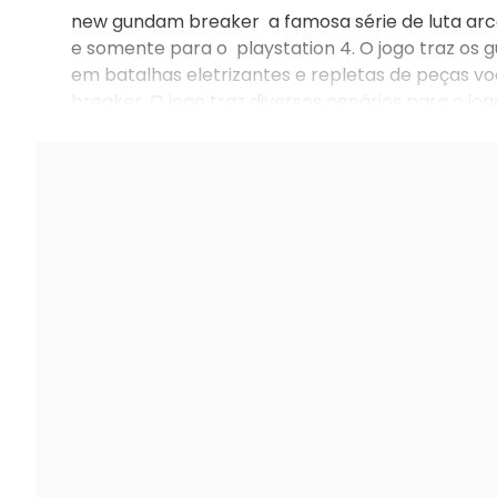
new gundam breaker a famosa série de luta ar
e somente para o playstation 4. O jogo traz os 
em batalhas eletrizantes e repletas de peças v
breaker. O jogo traz diversos cenários para o jog
melhorando os gráficos em cada edição lançada,