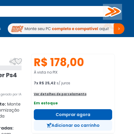
Buscar
s
mputadores
Periféricos
Periféricos
TV
Venda no KaBuM!
TV
Venda no KaBuM!
R$ 178,00


À vista no PIX
r Ps4
7
x
R$ 25,42
s/ juros
Ver detalhes de parcelamento
gerado por IA
Em estoque
to:
Monte
tomização
Comprar agora
ada
Adicionar ao carrinho
radas: