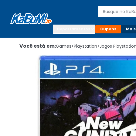
Enviar para:

Buscar produto
Digite o CEP

Departamentos
Cupons
Mais
Você está em:
Games
>
Playstation
>
Jogos Playstatio