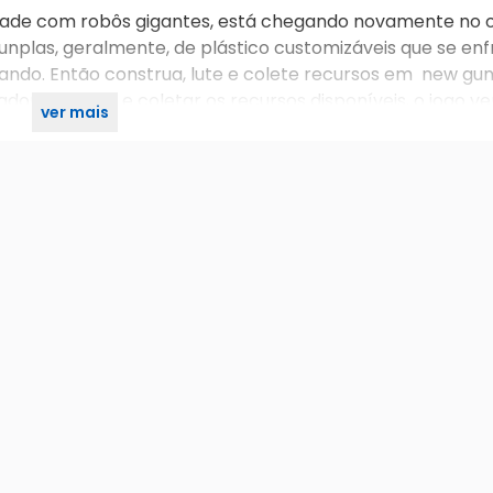
cade com robôs gigantes, está chegando novamente no 
gunplas, geralmente, de plástico customizáveis que se en
oando. Então construa, lute e colete recursos em new g
ador batalhar e coletar os recursos disponíveis, o jogo v
ver mais
 além de deixar o jogo com uma jogabilidade melhor.