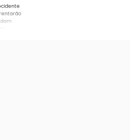
ocidente
frentarão
undam
em