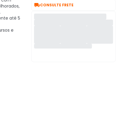
a com

CONSULTE FRETE
elhorados,
.
ente até 5
ursos e