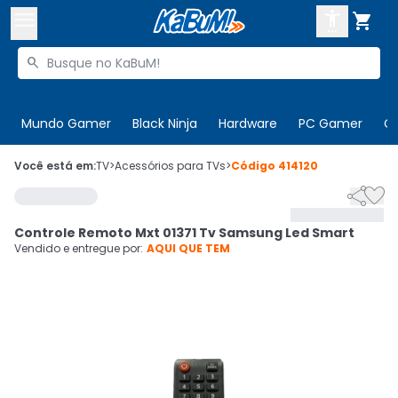



Buscar produtos


Enviar para:
Digite o CEP
Mundo Gamer
Black Ninja
Hardware
PC Gamer
C

Olá. Acesse sua conta
Você está em:
TV
>
Acessórios para TVs
>
Código
414120


ENTRE

Departamentos
Controle Remoto Mxt 01371 Tv Samsung Led Smart
CADASTRE-SE
Cupons

Vendido e entregue por:
AQUI QUE TEM
Mais Vendidos

Ativar tradutor em libras
