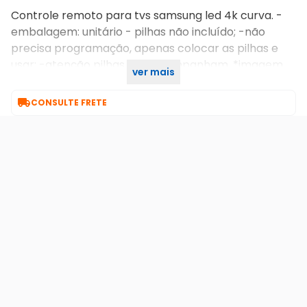
Controle remoto para tvs samsung led 4k curva. -
embalagem: unitário - pilhas não incluído; -não
precisa programação, apenas colocar as pilhas e
usar; -atenção pilhas não acompanham. *imagem
ver mais
meramente ilustrativa.

CONSULTE FRETE