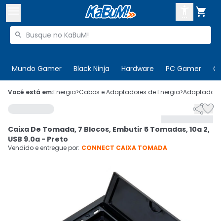



Buscar produtos


Enviar para:
Digite o CEP
Mundo Gamer
Black Ninja
Hardware
PC Gamer
C

Olá. Acesse sua conta
Você está em:
Energia
>
Cabos e Adaptadores de Energia
>
Adaptadores


ENTRE

Departamentos
Caixa De Tomada, 7 Blocos, Embutir 5 Tomadas, 10a 2,
CADASTRE-SE
Cupons

USB 9.0a - Preto
Vendido e entregue por:
CONNECT CAIXA TOMADA
Mais Vendidos

Ativar tradutor em libras
