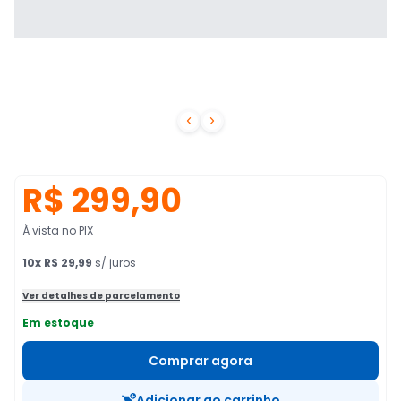


R$ 299,90
À vista no PIX
10
x
R$ 29,99
s/ juros
Ver detalhes de parcelamento
Em estoque
Comprar agora
Adicionar ao carrinho