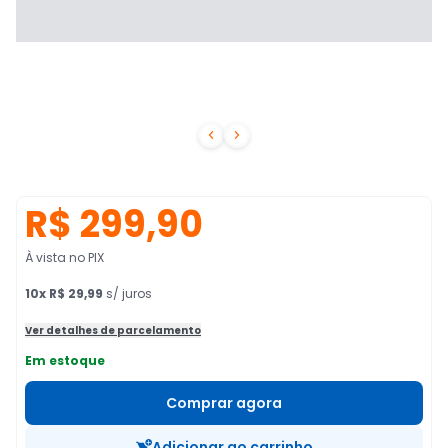


R$ 299,90
À vista no PIX
10
x
R$ 29,99
s/ juros
Ver detalhes de parcelamento
Em estoque
Comprar agora
Adicionar ao carrinho