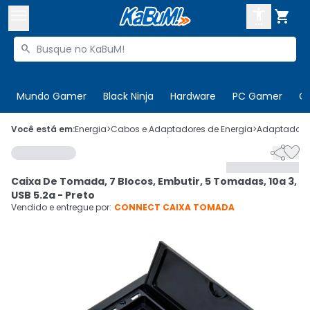



Buscar produtos


Enviar para:
Digite o CEP
Mundo Gamer
Black Ninja
Hardware
PC Gamer
C

Olá. Acesse sua conta
Você está em:
Energia
>
Cabos e Adaptadores de Energia
>
Adaptadores


ENTRE

Departamentos
Caixa De Tomada, 7 Blocos, Embutir, 5 Tomadas, 10a 3,
CADASTRE-SE
Cupons

USB 5.2a - Preto
Vendido e entregue por:
CONNECT CAIXA TOMADA
Mais Vendidos

Ativar tradutor em libras
