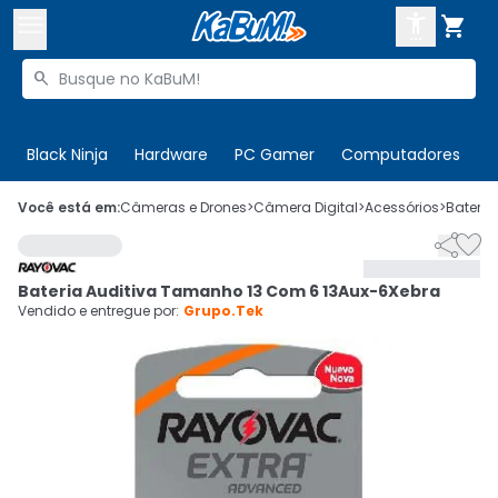



Buscar produtos


Enviar para:
Digite o CEP
Black Ninja
Hardware
PC Gamer
Computadores
P

Olá. Acesse sua conta
Você está em:
Câmeras e Drones
>
Câmera Digital
>
Acessórios
>
Bateria


ENTRE

Departamentos
Bateria Auditiva Tamanho 13 Com 6 13Aux-6Xebra
CADASTRE-SE
Cupons

Vendido e entregue por:
Grupo.Tek
Mais Vendidos

Ativar tradutor em libras
