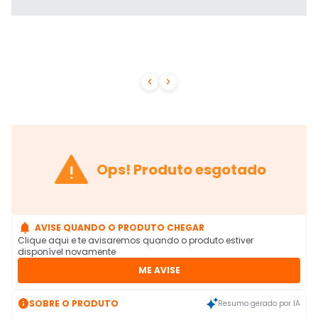



Ops! Produto esgotado

AVISE QUANDO O PRODUTO CHEGAR
Clique aqui e te avisaremos quando o produto estiver
disponível novamente
ME AVISE

SOBRE O PRODUTO
Resumo gerado por IA