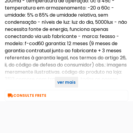
200ma - temperatura de operação: 0c a 45c -
temperatura em armazenamento: -20 a 60c -
umidade: 5% a 85% de umidade relativa, sem
condensação - níveis de luz: luz do dia, 5000lux - não
necessita fonte de energia, funciona apenas
conectando via usb fabricante - marca: feasso -
modelo: f-cod60 garantia: 12 meses (9 meses de
garantia contratual junto ao fabricante + 3 meses
referentes à garantia legal, nos termos do artigo 26,
ii, do código de defesa do consumidor) obs.: imagens
meramente ilustrativas. código do produto na loja:
3513 compre com tranquilidade, todos os nossos
ver mais
produtos acompanham nota fiscal

CONSULTE FRETE