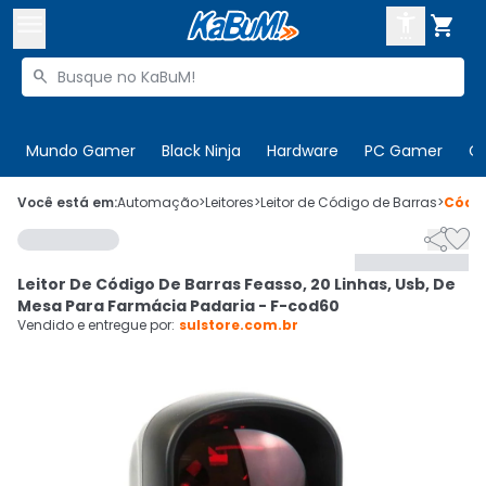



Buscar produtos


Enviar para:
Digite o CEP
Mundo Gamer
Black Ninja
Hardware
PC Gamer
C

Olá. Acesse sua conta
Você está em:
Automação
>
Leitores
>
Leitor de Código de Barras
>
Códi


ENTRE

Departamentos
Leitor De Código De Barras Feasso, 20 Linhas, Usb, De
CADASTRE-SE
Cupons

Mesa Para Farmácia Padaria - F-cod60
Vendido e entregue por:
sulstore.com.br
Mais Vendidos

Ativar tradutor em libras
