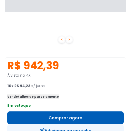


R$ 942,39
À vista no PIX
10
x
R$ 94,23
s/ juros
Ver detalhes de parcelamento
Em estoque
Comprar agora
Adicionar ao carrinho