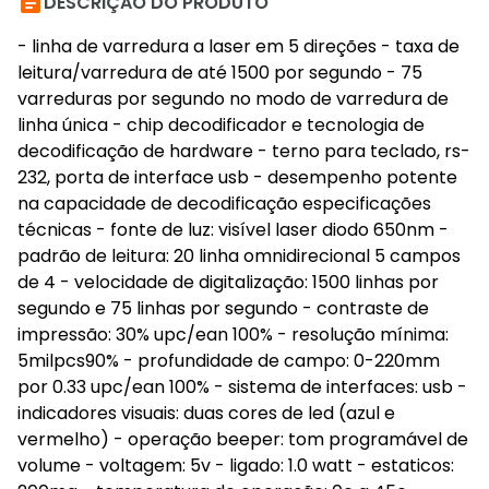

DESCRIÇÃO DO PRODUTO
- linha de varredura a laser em 5 direções - taxa de
leitura/varredura de até 1500 por segundo - 75
varreduras por segundo no modo de varredura de
linha única - chip decodificador e tecnologia de
decodificação de hardware - terno para teclado, rs-
232, porta de interface usb - desempenho potente
na capacidade de decodificação especificações
técnicas - fonte de luz: visível laser diodo 650nm -
padrão de leitura: 20 linha omnidirecional 5 campos
de 4 - velocidade de digitalização: 1500 linhas por
segundo e 75 linhas por segundo - contraste de
impressão: 30% upc/ean 100% - resolução mínima:
5milpcs90% - profundidade de campo: 0-220mm
por 0.33 upc/ean 100% - sistema de interfaces: usb -
indicadores visuais: duas cores de led (azul e
vermelho) - operação beeper: tom programável de
volume - voltagem: 5v - ligado: 1.0 watt - estaticos: