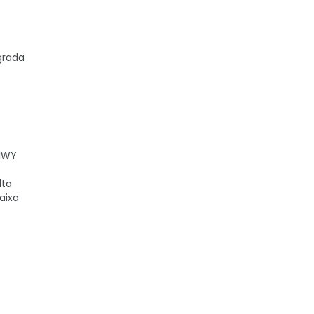
egrada
P1WY
lta
aixa