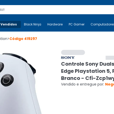
s
 Vendidos
Mais-v-
Black Ninja
Black Ninja
Hardware
Hardware
PC Gamer
PC Gamer
Computadore
Co
ation
>
Código
419297
Controle Sony Dual
Edge Playstation 5, 
Branco - Cfi-Zcp1w
Vendido e entregue por:
Neg