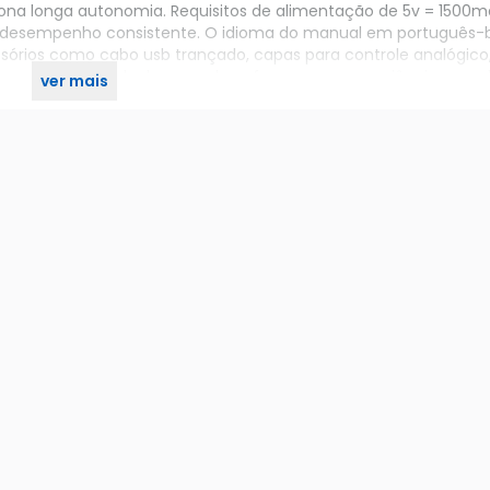
ciona longa autonomia. Requisitos de alimentação de 5v = 1500m
desempenho consistente. O idioma do manual em português-br 
essórios como cabo usb trançado, capas para controle analógico
es compactas, o dualsense edge oferece uma experiência comp
ver mais