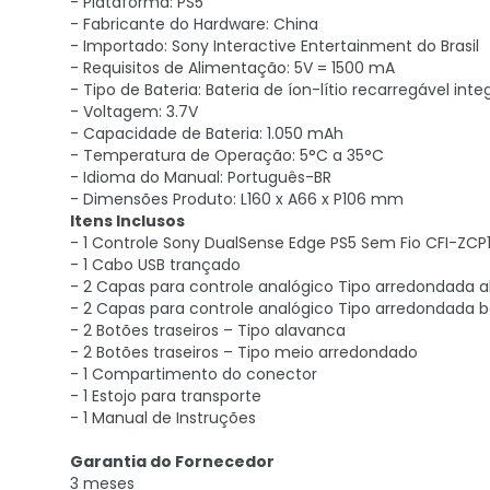
- Plataforma: PS5
- Fabricante do Hardware: China
- Importado: Sony Interactive Entertainment do Brasil
- Requisitos de Alimentação: 5V = 1500 mA
- Tipo de Bateria: Bateria de íon-lítio recarregável int
- Voltagem: 3.7V
- Capacidade de Bateria: 1.050 mAh
- Temperatura de Operação: 5°C a 35°C
- Idioma do Manual: Português-BR
- Dimensões Produto: L160 x A66 x P106 mm
Itens Inclusos
- 1 Controle Sony DualSense Edge PS5 Sem Fio CFI-ZC
- 1 Cabo USB trançado
- 2 Capas para controle analógico Tipo arredondada a
- 2 Capas para controle analógico Tipo arredondada b
- 2 Botões traseiros – Tipo alavanca
- 2 Botões traseiros – Tipo meio arredondado
- 1 Compartimento do conector
- 1 Estojo para transporte
- 1 Manual de Instruções
Garantia do Fornecedor
3 meses