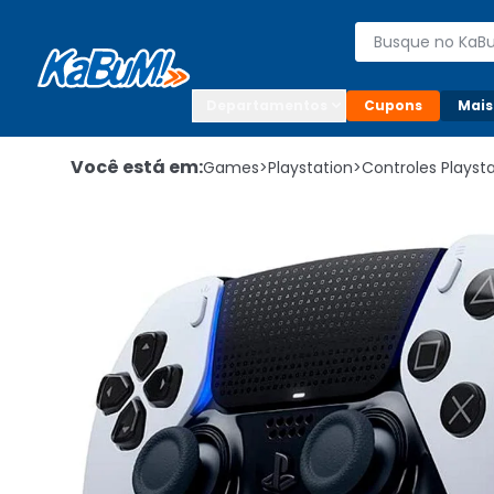
Enviar para:

Buscar produto
Digite o CEP

Departamentos
Cupons
Mais
Você está em:
Games
>
Playstation
>
Controles Playst