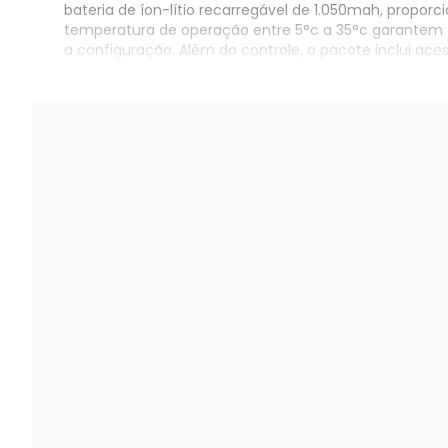
bateria de íon-lítio recarregável de 1.050mah, propor
temperatura de operação entre 5°c a 35°c garantem 
a configuração. Além do controle, o pacote inclui ac
traseiros e um estojo para transporte. Com dimensõ
personalizável.