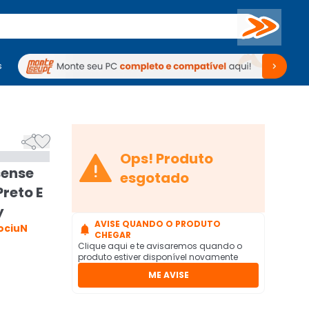
Buscar
s
mputadores
Periféricos
Periféricos
TV
Venda no KaBuM!
TV
Venda no KaBuM!



Ops! Produto
sense
esgotado
Preto E
y
AVISE QUANDO O PRODUTO
ociuN

CHEGAR
Clique aqui e te avisaremos quando o
produto estiver disponível novamente
ME AVISE