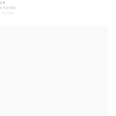
a e
facilita
, botões
leta e