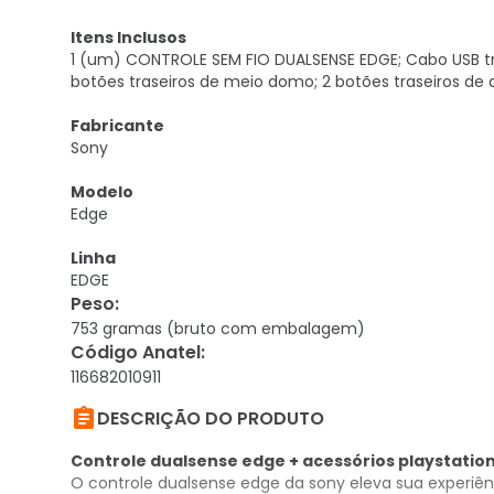
Itens Inclusos
1 (um) CONTROLE SEM FIO DUALSENSE EDGE; Cabo USB tr
botões traseiros de meio domo; 2 botões traseiros de a
Fabricante
Sony
Modelo
Edge
Linha
EDGE
Peso
:
753 gramas (bruto com embalagem)
Código Anatel
:
116682010911

DESCRIÇÃO DO PRODUTO
Controle dualsense edge + acessórios playstation
O controle dualsense edge da sony eleva sua experiê