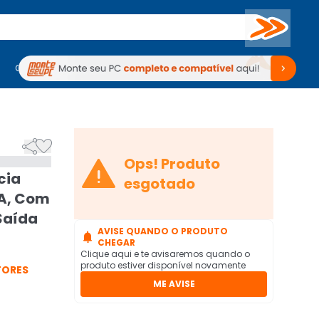
Buscar
PC Gamer
Computadores
Computadores
Periféricos
Periféricos
TV
Venda no KaBuM!
TV
Venda no KaBuM!



Ops! Produto
cia
esgotado
6A, Com
 Saída
AVISE QUANDO O PRODUTO

CHEGAR
Clique aqui e te avisaremos quando o
produto estiver disponível novamente
TORES
ME AVISE