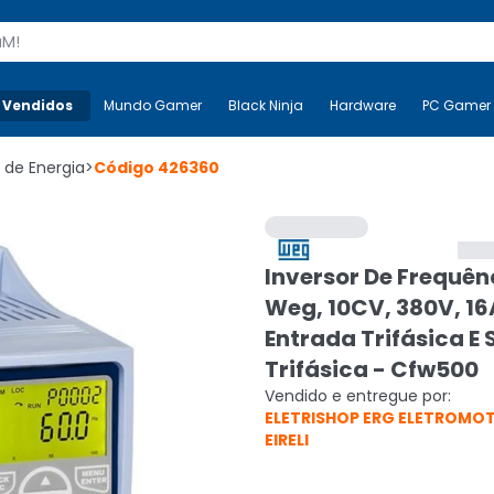
s
 Vendidos
Mais-v-
Mundo Gamer
Mundo Gamer
Black Ninja
Black Ninja
Hardware
Hardware
PC Gamer
r de Energia
>
Código
426360
Inversor De Frequên
Weg, 10CV, 380V, 1
Entrada Trifásica E
Trifásica - Cfw500
Vendido e entregue por:
ELETRISHOP ERG ELETROMO
EIRELI