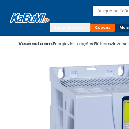
Enviar para:

Buscar produto
Digite o CEP

Departamentos
Cupons
Mais
Você está em:
Energia
>
Instalações Elétricas
>
Inverso