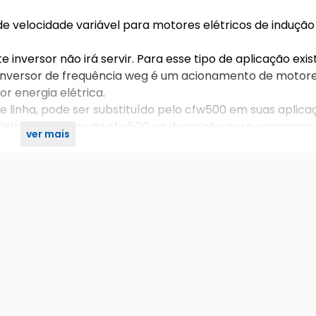
e velocidade variável para motores elétricos de indução
e inversor não irá servir. Para esse tipo de aplicação exi
te inversor de frequência weg é um acionamento de motor
or energia elétrica.
de linha, pode ser substituído pelo cfw500 em suas aplica
rísticas técnicas do cfw500 na descrição para comparar
ver mais
 alimentação.