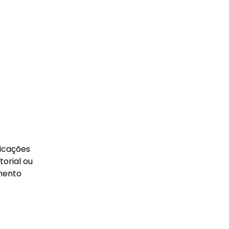
licações
torial ou
amento