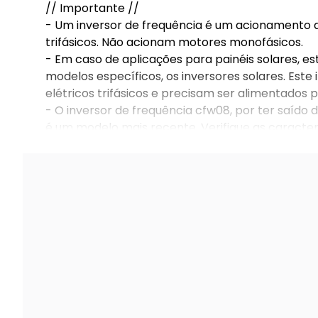
// Importante //
- Um inversor de frequência é um acionamento d
trifásicos. Não acionam motores monofásicos.
- Em caso de aplicações para painéis solares, est
modelos específicos, os inversores solares. Es
elétricos trifásicos e precisam ser alimentados p
- O inversor de frequência cfw08, por ter saído 
é um modelo mais recente. Verifique as caracte
compatibilidade de potência, tensão, corrente e