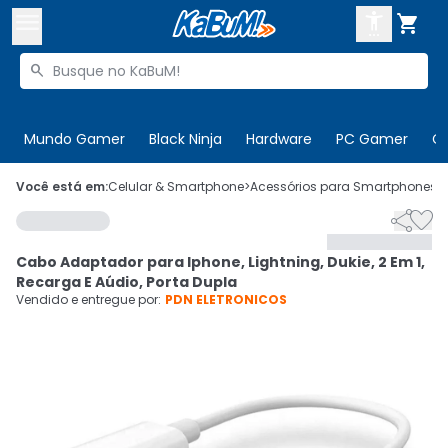



Buscar produtos


Enviar para:
Digite o CEP
Mundo Gamer
Black Ninja
Hardware
PC Gamer
C

Olá. Acesse sua conta
Você está em:
Celular & Smartphone
>
Acessórios para Smartphones
>


ENTRE

Departamentos
Cabo Adaptador para Iphone, Lightning, Dukie, 2 Em 1,
CADASTRE-SE
Cupons

Recarga E Aúdio, Porta Dupla
Vendido e entregue por:
PDN ELETRONICOS
Mais Vendidos

Ativar tradutor em libras
