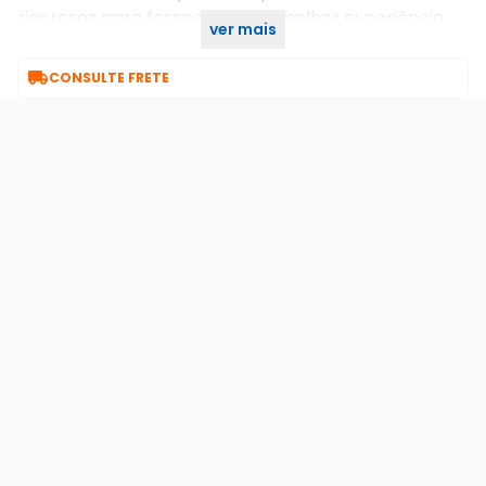
rigorosos para fornecer-lhe a melhor experiência
ver mais
do usuário.

CONSULTE FRETE