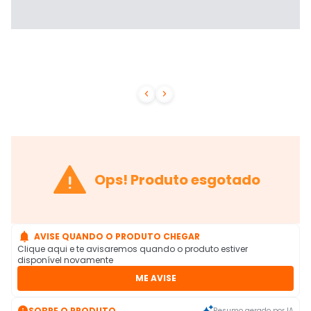



Ops! Produto esgotado

AVISE QUANDO O PRODUTO CHEGAR
Clique aqui e te avisaremos quando o produto estiver
disponível novamente
ME AVISE

SOBRE O PRODUTO
Resumo gerado por IA