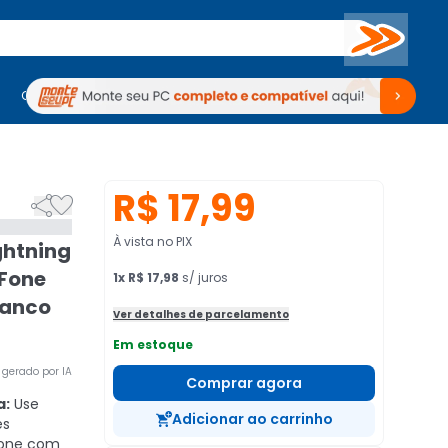
Buscar
PC Gamer
Computadores
Computadores
Periféricos
Periféricos
TV
Venda no KaBuM!
TV
Venda no KaBuM!
R$ 17,99


À vista no PIX
ghtning
 Fone
1
x
R$ 17,98
s/ juros
ranco
Ver detalhes de parcelamento
Em estoque
gerado por IA
Comprar agora
a:
Use
Adicionar ao carrinho
es
hone com