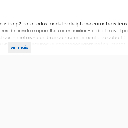
ouvido p2 para todos modelos de iphone características:
nes de ouvido e aparelhos com auxiliar - cabo flexível p
icos e metais - cor: branco - comprimento do cabo: 10 
 3,5mm ) itens inclusos: 01 adaptador lightning/p2 *fotos
ver mais