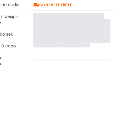

indo áudio
CONSULTE FRETE
 design
e
 do seu
O cabo
 e
a.