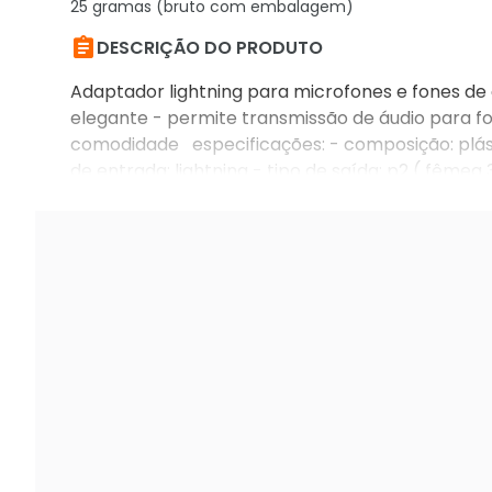
25 gramas (bruto com embalagem)

DESCRIÇÃO DO PRODUTO
Adaptador lightning para microfones e fones de 
elegante - permite transmissão de áudio para fo
comodidade especificações: - composição: plást
de entrada: lightning - tipo de saída: p2 ( fêmea
ilustrativas