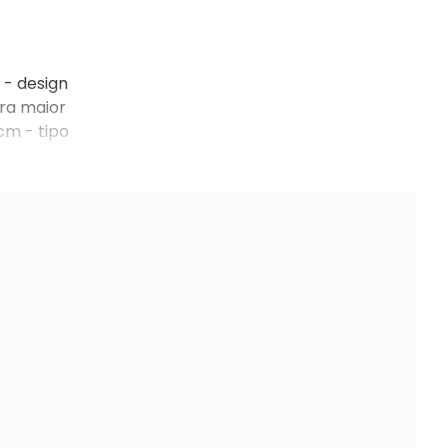
 - design
ara maior
cm - tipo