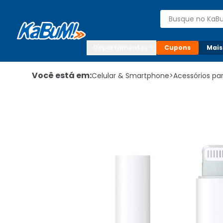
Enviar para:

Buscar produto
Digite o CEP

Departamentos
Cupons
Mais
Você está em:
Celular & Smartphone
>
Acessórios p