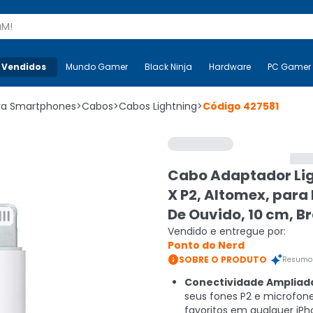
s
 Vendidos
Mais-v-
Mundo Gamer
Mundo Gamer
Black Ninja
Black Ninja
Hardware
Hardware
PC Gamer
ara Smartphones
>
Cabos
>
Cabos Lightning
>
Código
427581
Cabo Adaptador Li
X P2, Altomex, para
De Ouvido, 10 cm, B
Vendido e entregue por:
Ponto do Nerd

SOBRE O PRODUTO
Resumo 
Conectividade Ampliad
seus fones P2 e microfon
favoritos em qualquer iP