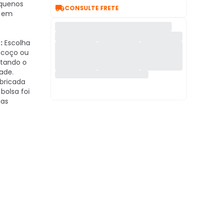
quenos

CONSULTE FRETE
o em
:
Escolha
scoço ou
ptando o
ade.
bricada
bolsa foi
uas