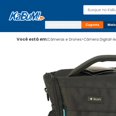
Enviar para:

Buscar produto
Digite o CEP

Departamentos
Cupons
Mais
Você está em:
Câmeras e Drones
>
Câmera Digital
>
A