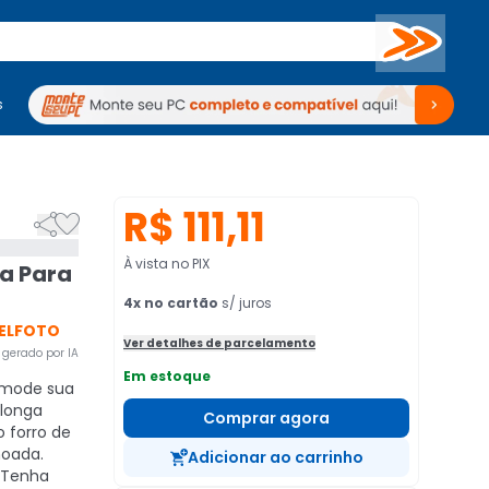
Buscar
s
mputadores
Periféricos
Periféricos
TV
Venda no KaBuM!
TV
Venda no KaBuM!
R$ 111,11


À vista no PIX
/a Para
4
x no cartão
s/ juros
ELFOTO
Ver detalhes de parcelamento
gerado por IA
Em estoque
mode sua
 longa
Comprar agora
 forro de
hoada.
Adicionar ao carrinho
Tenha