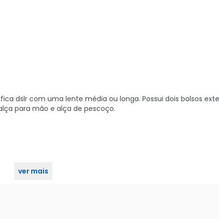
ica dslr com uma lente média ou longa. Possui dois bolsos ex
 alça para mão e alça de pescoço.
ver mais