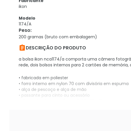
Fabricante
ikon
Modelo
1174/A
Peso
:
200 gramas (bruto com embalagem)

DESCRIÇÃO DO PRODUTO
a bolsa ikon nca1174/a comporta uma câmera fotográf
rede, dois bolsos internos para 2 cartões de memória,
• fabricada em poliester
• forro interno em nylon 70 com divisória em espuma
• alça de pescoço e alça de mão
• passante para cinto ou acessório
• dimensões internas (aprox.): 20 x 17 x 12cm
• peso (aprox.): 289 g