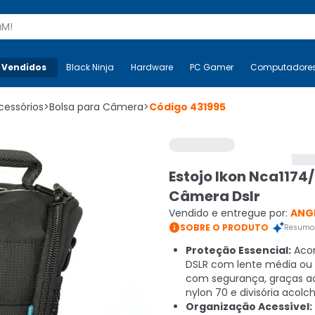
s
 Vendidos
Mais-v-
Black Ninja
Black Ninja
Hardware
Hardware
PC Gamer
PC Gamer
Computadore
Co
cessórios
>
Bolsa para Câmera
>
Código
431995
Estojo Ikon Nca1174
Câmera Dslr
Vendido e entregue por:
ANG

SOBRE O PRODUTO
Resumo 
Proteção Essencial:
Aco
DSLR com lente média ou
com segurança, graças ao
nylon 70 e divisória acolc
Organização Acessível: