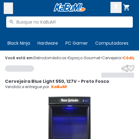



Buscar produtos


Enviar para:
Digite o CEP
Black Ninja
Hardware
PC Gamer
Computadores
P

Olá. Acesse sua conta
Você está em:
Eletrodomésticos
>
Espaço Gourmet
>
Cervejeira
>
Códig


ENTRE

Departamentos
Cervejeira Blue Light 550, 127V - Preto Fosco
CADASTRE-SE
Cupons

Vendido e entregue por:
KaBuM!
Mais Vendidos

Ativar tradutor em libras
