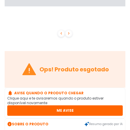



Ops! Produto esgotado

AVISE QUANDO O PRODUTO CHEGAR
Clique aqui e te avisaremos quando o produto estiver
disponível novamente
ME AVISE

SOBRE O PRODUTO
Resumo gerado por IA