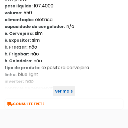
107.4000
peso líquido:
550
volume:
elétrica
alimentação:
n/a
capacidade do congelador:
sim
é. Cervejeira:
sim
é. Expositor:
não
é. Freezer:
não
é. Frigobar:
não
é. Geladeira:
expositora cervejeira
tipo de produto:
blue light
linha:
não
inverter:
sim
controle de temperatura:
ver mais
12
garantia:

CONSULTE FRETE