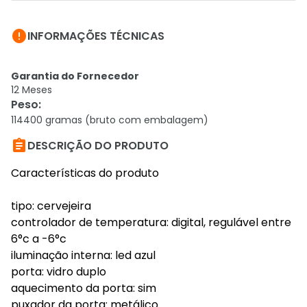

INFORMAÇÕES TÉCNICAS
Garantia do Fornecedor
12 Meses
Peso
:
114400 gramas (bruto com embalagem)

DESCRIÇÃO DO PRODUTO
Características do produto
tipo: cervejeira
controlador de temperatura: digital, regulável entre
6°c a -6°c
iluminação interna: led azul
porta: vidro duplo
aquecimento da porta: sim
puxador da porta: metálico