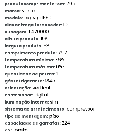
79.7
produtocomprimento-cm:
venax
marca:
expvqbl550
modelo:
10
dias entrega fornecedor:
1.470000
cubagem:
198
altura produto:
68
largura produto:
79.7
comprimento produto:
-6°c
temperatura mínima:
0°c
temperatura máxima:
1
quantidade de portas:
134a
gás refrigerante:
vertical
orientação:
digital
controlador:
sim
iluminação interna:
compressor
sistema de arrefecimento:
pìso
tipo de montagem:
224
capacidade de garrafas:
preto
cor: