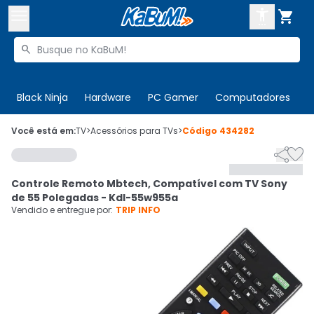



Buscar produtos


Enviar para:
Digite o CEP
Black Ninja
Hardware
PC Gamer
Computadores
P

Olá. Acesse sua conta
Você está em:
TV
>
Acessórios para TVs
>
Código
434282


ENTRE

Departamentos
Controle Remoto Mbtech, Compatível com TV Sony
CADASTRE-SE
Cupons

de 55 Polegadas - Kdl-55w955a
Vendido e entregue por:
TRIP INFO
Mais Vendidos

Ativar tradutor em libras
