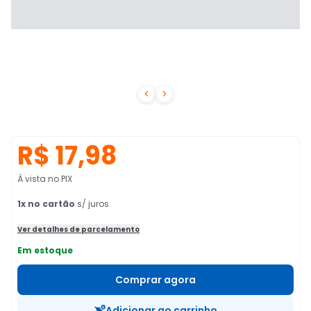


R$ 17,98
À vista no PIX
1
x no cartão
s/ juros
Ver detalhes de parcelamento
Em estoque
Comprar agora
Adicionar ao carrinho