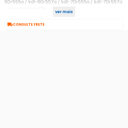
60r555a / kdl-60r557a / kdl-70r555a / kdl-70r557a
- com tecla netflix
ver mais
- rm-yd095

CONSULTE FRETE