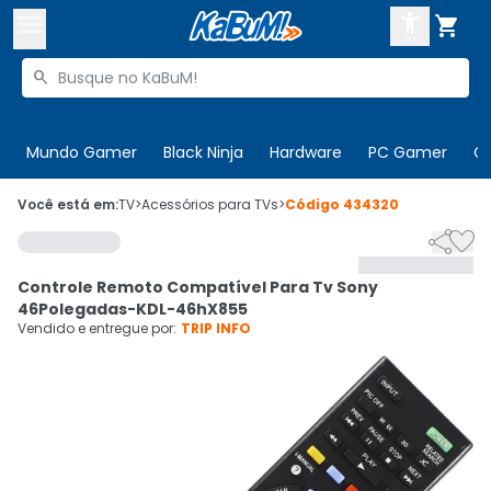



Buscar produtos


Enviar para:
Digite o CEP
Mundo Gamer
Black Ninja
Hardware
PC Gamer
C

Olá. Acesse sua conta
Você está em:
TV
>
Acessórios para TVs
>
Código
434320


ENTRE

Departamentos
Controle Remoto Compatível Para Tv Sony
CADASTRE-SE
Cupons

46Polegadas-KDL-46hX855
Vendido e entregue por:
TRIP INFO
Mais Vendidos

Ativar tradutor em libras
