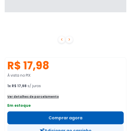


R$ 17,98
À vista no PIX
1
x
R$ 17,98
s/ juros
Ver detalhes de parcelamento
Em estoque
Comprar agora
Adicionar ao carrinho