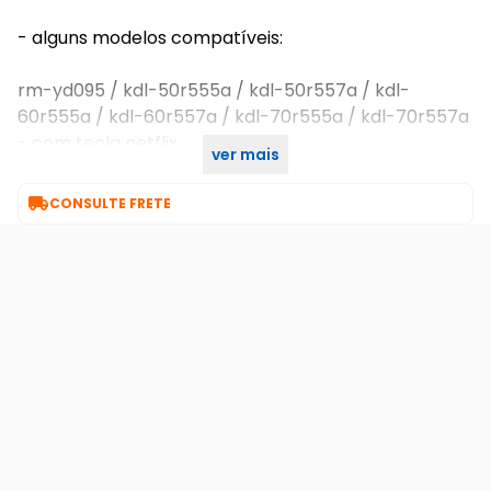
- alguns modelos compatíveis:
rm-yd095 / kdl-50r555a / kdl-50r557a / kdl-
60r555a / kdl-60r557a / kdl-70r555a / kdl-70r557a
- com tecla netflix
ver mais
- rm-yd095

CONSULTE FRETE