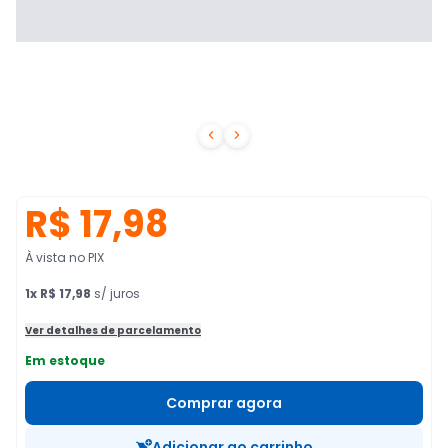


R$ 17,98
À vista no PIX
1
x
R$ 17,98
s/ juros
Ver detalhes de parcelamento
Em estoque
Comprar agora
Adicionar ao carrinho