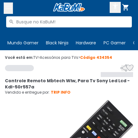



Buscar produtos


Enviar para:
Digite o CEP
Mundo Gamer
Black Ninja
Hardware
PC Gamer
C

Olá. Acesse sua conta
Você está em:
TV
>
Acessórios para TVs
>
Código
434354


ENTRE

Departamentos
Controle Remoto Mbtech Wlw, Para Tv Sony Led Lcd -
CADASTRE-SE
Cupons

Kdl-50r557a
Vendido e entregue por:
TRIP INFO
Mais Vendidos

Ativar tradutor em libras
