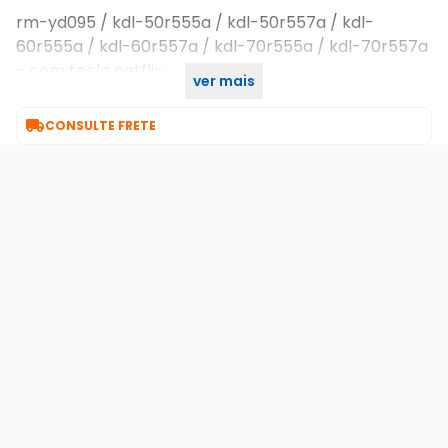
rm-yd095 / kdl-50r555a / kdl-50r557a / kdl-
60r555a / kdl-60r557a / kdl-70r555a / kdl-70r557a
- com tecla netflix
ver mais
- rm-yd095

CONSULTE FRETE