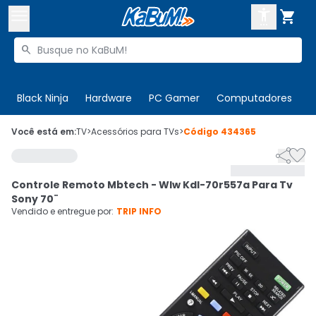



Buscar produtos


Enviar para:
Digite o CEP
Black Ninja
Hardware
PC Gamer
Computadores
P

Olá. Acesse sua conta
Você está em:
TV
>
Acessórios para TVs
>
Código
434365


ENTRE

Departamentos
Controle Remoto Mbtech - Wlw Kdl-70r557a Para Tv
CADASTRE-SE
Cupons

Sony 70¨
Vendido e entregue por:
TRIP INFO
Mais Vendidos

Ativar tradutor em libras
