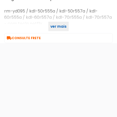
rm-yd095 / kdl-50r555a / kdl-50r557a / kdl-
60r555a / kdl-60r557a / kdl-70r555a / kdl-70r557a
- com tecla netflix
ver mais
- rm-yd095

CONSULTE FRETE