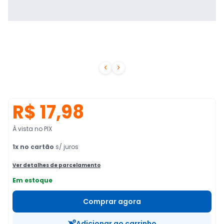


R$ 17,98
À vista no PIX
1
x no cartão
s/ juros
Ver detalhes de parcelamento
Em estoque
Comprar agora
Adicionar ao carrinho