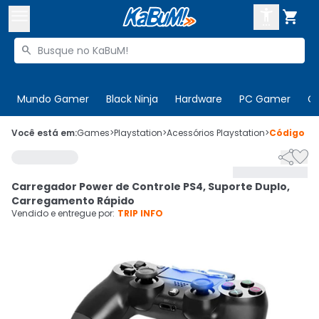



Buscar produtos


Enviar para:
Digite o CEP
Mundo Gamer
Black Ninja
Hardware
PC Gamer
C

Olá. Acesse sua conta
Você está em:
Games
>
Playstation
>
Acessórios Playstation
>
Código
43


ENTRE

Departamentos
Carregador Power de Controle PS4, Suporte Duplo,
CADASTRE-SE
Cupons

Carregamento Rápido
Vendido e entregue por:
TRIP INFO
Mais Vendidos

Ativar tradutor em libras
