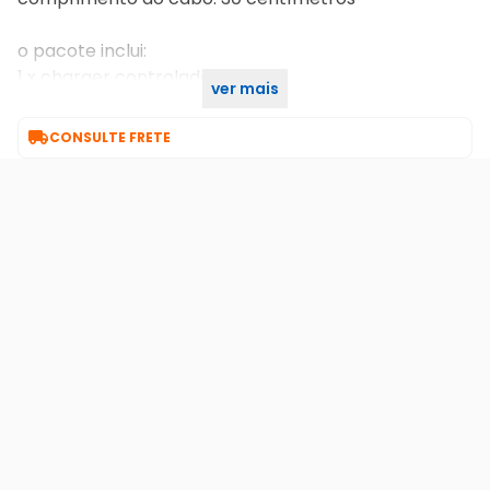
o pacote inclui:
1 x charger controlador ps 4
ver mais
1x cabo micro usb

CONSULTE FRETE