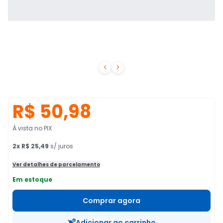


R$ 50,98
À vista no PIX
2
x
R$ 25,49
s/ juros
Ver detalhes de parcelamento
Em estoque
Comprar agora
Adicionar ao carrinho