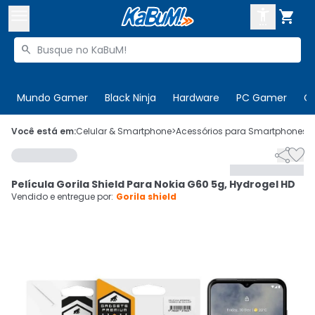



Buscar produtos


Enviar para:
Digite o CEP
Mundo Gamer
Black Ninja
Hardware
PC Gamer
C

Olá. Acesse sua conta
Você está em:
Celular & Smartphone
>
Acessórios para Smartphones
>


ENTRE

Departamentos
Película Gorila Shield Para Nokia G60 5g, Hydrogel HD
CADASTRE-SE
Cupons

Vendido e entregue por:
Gorila shield
Mais Vendidos

Ativar tradutor em libras
