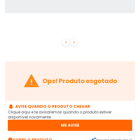



Ops! Produto esgotado

AVISE QUANDO O PRODUTO CHEGAR
Clique aqui e te avisaremos quando o produto estiver
disponível novamente
ME AVISE

SOBRE O PRODUTO
Resumo gerado por IA