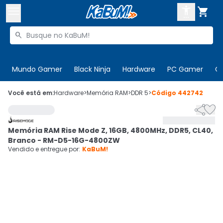



Buscar produtos


Enviar para:
Digite o CEP
Mundo Gamer
Black Ninja
Hardware
PC Gamer
C

Olá. Acesse sua conta
Você está em:
Hardware
>
Memória RAM
>
DDR 5
>
Código
442742


ENTRE

Departamentos
Memória RAM Rise Mode Z, 16GB, 4800MHz, DDR5, CL40,
CADASTRE-SE
Cupons

Branco - RM-D5-16G-4800ZW
Vendido e entregue por:
KaBuM!
Mais Vendidos

Ativar tradutor em libras
