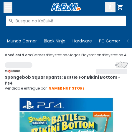



Buscar produtos


Enviar para:
Digite o CEP
Mundo Gamer
Black Ninja
Hardware
PC Gamer
C

Olá. Acesse sua conta
Você está em:
Games
>
Playstation
>
Jogos Playstation
>
Playstation 4
>
C


ENTRE

Departamentos
Spongebob Squarepants: Battle For Bikini Bottom -
CADASTRE-SE
Cupons

Ps4
Vendido e entregue por:
GAMER HUT STORE
Mais Vendidos

Ativar tradutor em libras
