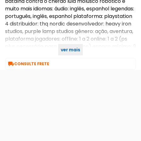
batalha contra o chefão lula molusco robótico e
muito mais idiomas: áudio: inglês, espanhol legendas:
português, inglês, espanhol plataforma: playstation
4 distribuidor: thq nordic desenvolvedor: heavy iron
studios, purple lamp studios gênero: ação, aventura,
plataforma jogadores: offline: 1 a 2 online: 1 a 2 (ps
plus necessário para o jogo online) espaço mínimo: 9
ver mais
gb classificação indicativa: a partir de 10 anos / e10+

CONSULTE FRETE