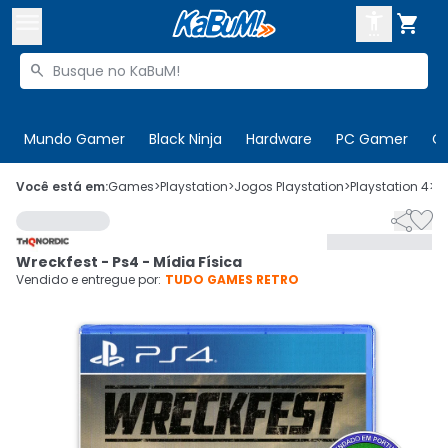



Buscar produtos


Enviar para:
Digite o CEP
Mundo Gamer
Black Ninja
Hardware
PC Gamer
C

Olá. Acesse sua conta
Você está em:
Games
>
Playstation
>
Jogos Playstation
>
Playstation 4
>
C


ENTRE

Departamentos
Wreckfest - Ps4 - Mídia Física
CADASTRE-SE
Cupons

Vendido e entregue por:
TUDO GAMES RETRO
Mais Vendidos

Ativar tradutor em libras
