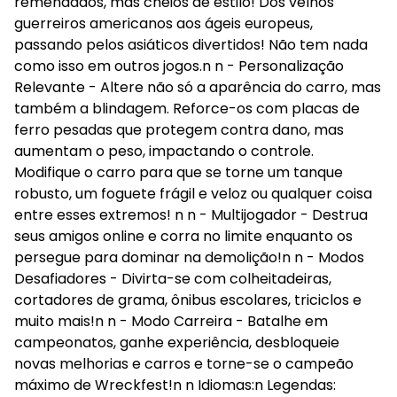
remendados, mas cheios de estilo! Dos velhos
guerreiros americanos aos ágeis europeus,
passando pelos asiáticos divertidos! Não tem nada
como isso em outros jogos.n n - Personalização
Relevante - Altere não só a aparência do carro, mas
também a blindagem. Reforce-os com placas de
ferro pesadas que protegem contra dano, mas
aumentam o peso, impactando o controle.
Modifique o carro para que se torne um tanque
robusto, um foguete frágil e veloz ou qualquer coisa
entre esses extremos! n n - Multijogador - Destrua
seus amigos online e corra no limite enquanto os
persegue para dominar na demolição!n n - Modos
Desafiadores - Divirta-se com colheitadeiras,
cortadores de grama, ônibus escolares, triciclos e
muito mais!n n - Modo Carreira - Batalhe em
campeonatos, ganhe experiência, desbloqueie
novas melhorias e carros e torne-se o campeão
máximo de Wreckfest!n n Idiomas:n Legendas: