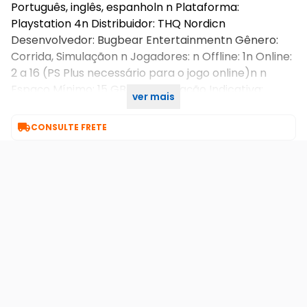
Português, inglês, espanholn n Plataforma:
Playstation 4n Distribuidor: THQ Nordicn
Desenvolvedor: Bugbear Entertainmentn Gênero:
Corrida, Simulaçãon n Jogadores: n Offline: 1n Online:
2 a 16 (PS Plus necessário para o jogo online)n n
Espaço Mínimo: 15 GBn Classificação Indicativa:
ver mais
Adolescente / Teen

CONSULTE FRETE