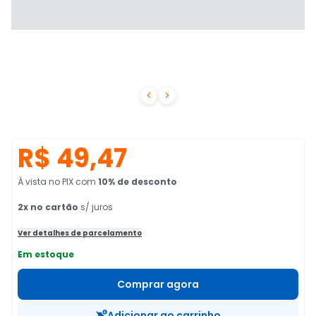


R$ 49,47
À vista no PIX
com
10
% de desconto
2
x no cartão
s/ juros
Ver detalhes de parcelamento
Em estoque
Comprar agora
Adicionar ao carrinho