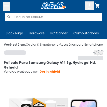



Buscar produtos


Enviar para:
Digite o CEP
Black Ninja
Hardware
PC Gamer
Computadores
P

Olá. Acesse sua conta
Você está em:
Celular & Smartphone
>
Acessórios para Smartphones
>


ENTRE

Departamentos
Película Para Samsung Galaxy A14 5g, Hydrogel Hd,
CADASTRE-SE
Cupons

Gshield
Vendido e entregue por:
Gorila shield
Mais Vendidos

Ativar tradutor em libras
