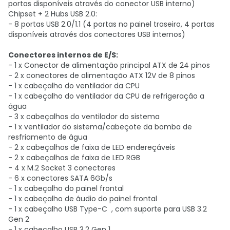
portas disponíveis através do conector USB interno)
Chipset + 2 Hubs USB 2.0:
- 8 portas USB 2.0/1.1 (4 portas no painel traseiro, 4 portas
disponíveis através dos conectores USB internos)
Conectores internos de E/S:
- 1 x Conector de alimentação principal ATX de 24 pinos
- 2 x conectores de alimentação ATX 12V de 8 pinos
- 1 x cabeçalho do ventilador da CPU
- 1 x cabeçalho do ventilador da CPU de refrigeração a
água
- 3 x cabeçalhos do ventilador do sistema
- 1 x ventilador do sistema/cabeçote da bomba de
resfriamento de água
- 2 x cabeçalhos de faixa de LED endereçáveis
- 2 x cabeçalhos de faixa de LED RGB
- 4 x M.2 Socket 3 conectores
- 6 x conectores SATA 6Gb/s
- 1 x cabeçalho do painel frontal
- 1 x cabeçalho de áudio do painel frontal
- 1 x cabeçalho USB Type-C , com suporte para USB 3.2
Gen 2
- 1 x cabeçalho USB 3.2 Gen 1