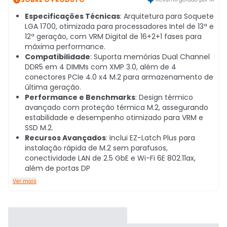
Especificações Técnicas
: Arquitetura para Soquete
LGA 1700, otimizada para processadores Intel de 13ª e
12ª geração, com VRM Digital de 16+2+1 fases para
máxima performance.
Compatibilidade
: Suporta memórias Dual Channel
DDR5 em 4 DIMMs com XMP 3.0, além de 4
conectores PCIe 4.0 x4 M.2 para armazenamento de
última geração.
Performance e Benchmarks
: Design térmico
avançado com proteção térmica M.2, assegurando
estabilidade e desempenho otimizado para VRM e
SSD M.2.
Recursos Avançados
: Inclui EZ-Latch Plus para
instalação rápida de M.2 sem parafusos,
conectividade LAN de 2.5 GbE e Wi-Fi 6E 802.11ax,
além de portas DP
Ver mais