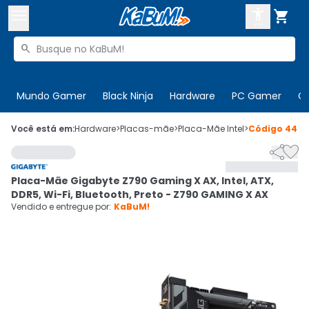



Buscar produtos


Enviar para:
Digite o CEP
Mundo Gamer
Black Ninja
Hardware
PC Gamer
C

Olá. Acesse sua conta
Você está em:
Hardware
>
Placas-mãe
>
Placa-Mãe Intel
>
Código
4474


ENTRE

Departamentos
Placa-Mãe Gigabyte Z790 Gaming X AX, Intel, ATX,
CADASTRE-SE
Cupons

DDR5, Wi-Fi, Bluetooth, Preto - Z790 GAMING X AX
Vendido e entregue por:
KaBuM!
Mais Vendidos

Ativar tradutor em libras
