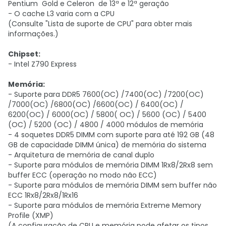
Pentium Gold e Celeron de 13ª e 12ª geração
- O cache L3 varia com a CPU
(Consulte "Lista de suporte de CPU" para obter mais
informações.)
Chipset:
- Intel Z790 Express
Memória:
- Suporte para DDR5 7600(OC) /7400(OC) /7200(OC)
/7000(OC) /6800(OC) /6600(OC) / 6400(OC) /
6200(OC) / 6000(OC) / 5800( OC) / 5600 (OC) / 5400
(OC) / 5200 (OC) / 4800 / 4000 módulos de memória
- 4 soquetes DDR5 DIMM com suporte para até 192 GB (48
GB de capacidade DIMM única) de memória do sistema
- Arquitetura de memória de canal duplo
- Suporte para módulos de memória DIMM 1Rx8/2Rx8 sem
buffer ECC (operação no modo não ECC)
- Suporte para módulos de memória DIMM sem buffer não
ECC 1Rx8/2Rx8/1Rx16
- Suporte para módulos de memória Extreme Memory
Profile (XMP)
(A configuração de CPU e memória pode afetar os tipos