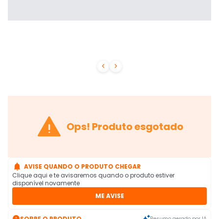



Ops! Produto esgotado

AVISE QUANDO O PRODUTO CHEGAR
Clique aqui e te avisaremos quando o produto estiver
disponível novamente
ME AVISE

SOBRE O PRODUTO
Resumo gerado por IA