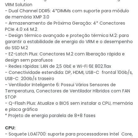
VRM Solution
- Dual Channel DDR5: 4*DIMMs com suporte para módulo
de memória XMP 3.0
- Armazenamento de Próxima Geração: 4* Conectores
PCIe 4.0 x4 M.2
- Design térmico avançado e proteção térmica M.2: para
garantir a estabilidade de energia do VRM e o desempenho
do SSD M.2
- EZ-Latch Plus: Conectores M.2 com liberação rápida e
design sem parafusos
- Redes rápidas: LAN de 2,5 GbE e Wi-Fi 6E 802.11ax
- Conectividade estendida: DP, HDMI, USB-C frontal 10Gb/s,
USB-C 20Gb/s traseiro
- Ventilador Inteligente 6: Possui Vários Sensores de
Temperatura, Conectores de Ventilador Híbridos com FAN
STOP
- Q-Flash Plus: Atualize o BIOS sem instalar a CPU, memória
e placa gráfica
* Projeto de energia paralela de 8+8 fases
CPU:
- Soquete LGA1700: suporte para processadores Intel Core,