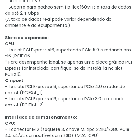
- BLUETOOTH 5.3
- Suporte para padrão sem fio 11ax 160MHz e taxa de dados
de até 2,4 Gbps
(A taxa de dados real pode variar dependendo do
ambiente e do equipamento.)
Slots de expansão:
CPU:
- 1 x slot PCI Express x16, suportando PCIe 5.0 e rodando em
x16 (PCIEX16)
* Para desempenho ideal, se apenas uma placa gráfica PCI
Express for instalada, certifique-se de instalá-la no slot
PCIEX16.
Chipset:
- 1 x slots PCI Express x16, suportando PCIe 4.0 e rodando
em x4 (PCIEX4_1)
- 1 x slots PCI Express x16, suportando PCIe 3.0 e rodando
em x4 (PCIEX4_2)
Interface de armazenamento:
CPU:
- 1 conector M.2 (soquete 3, chave M, tipo 22110/2280 PCIe
4.0 x4/x2 compatível com SSD) (M2A_CPU)