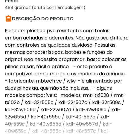
Peso
:
498 gramas (bruto com embalagem)

DESCRIÇÃO DO PRODUTO
Feito em plástico pvc resistente, com teclas
emborrachadas e aderentes. Não gaste seu dinheiro
com controles de qualidade duvidosa. Possui as
mesmas características, botões e funções do
original. Não necessita programar, basta colocar as
pilhas e usar, fácil e prático. - este produto é
compatível com a marca e os modelos do anúncio.
- fabricante: mbtech vc / wlw. - é alimentado por
duas pilhas aa, que não são inclusas. - alguns
modelos compatíveis: modelos: rmt-tx1028 / rmt-
tx102b / kdl-32r505c / kdl-32r507c / kdl-32r509c /
kdl-32w605d / kdl-32w607d / kdl-32w609d / kdl-
32w655d / kdl-40r555c / kdl-40r557c / kdl-
40r559c / kdl-40w655d / kdl-40w657d / kdl-
40w659d / kdl-48r555c / kdl-48r557c / kdl-