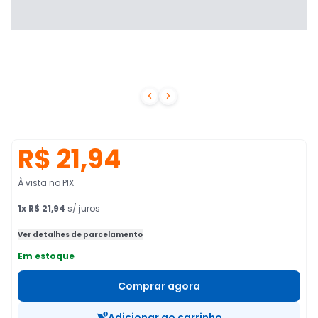


R$ 21,94
À vista no PIX
1
x
R$ 21,94
s/ juros
Ver detalhes de parcelamento
Em estoque
Comprar agora
Adicionar ao carrinho