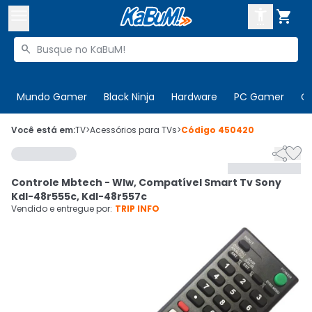



Buscar produtos


Enviar para:
Digite o CEP
Mundo Gamer
Black Ninja
Hardware
PC Gamer
C

Olá. Acesse sua conta
Você está em:
TV
>
Acessórios para TVs
>
Código
450420


ENTRE

Departamentos
Controle Mbtech - Wlw, Compatível Smart Tv Sony
CADASTRE-SE
Cupons

Kdl-48r555c, Kdl-48r557c
Vendido e entregue por:
TRIP INFO
Mais Vendidos

Ativar tradutor em libras
