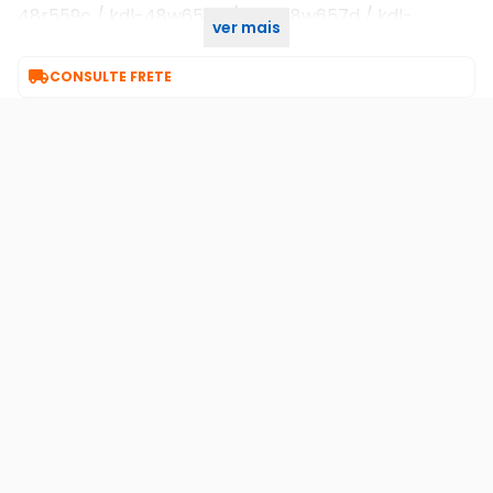
48r559c / kdl-48w655d / kdl-48w657d / kdl-
ver mais
48w659d / kdl-55w655d / kdl-55w657d

CONSULTE FRETE