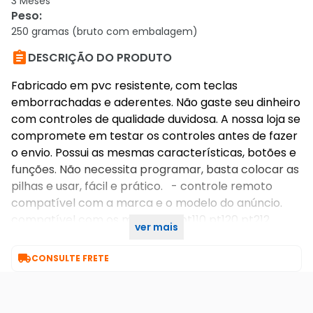
3 Meses
Peso
:
250 gramas (bruto com embalagem)

DESCRIÇÃO DO PRODUTO
Fabricado em pvc resistente, com teclas
emborrachadas e aderentes. Não gaste seu dinheiro
com controles de qualidade duvidosa. A nossa loja se
compromete em testar os controles antes de fazer
o envio. Possui as mesmas características, botões e
funções. Não necessita programar, basta colocar as
pilhas e usar, fácil e prático. - controle remoto
compatível com a marca e o modelo do anúncio.
compatível com os modelos: pt110 pt120 pt212
ver mais
14pt519a 20pt524 21pt534a 21pt839 29pt528

CONSULTE FRETE