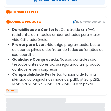

CONSULTE FRETE

SOBRE O PRODUTO
Resumo gerado por IA
Durabilidade e Conforto:
Construído em PVC
resistente, com teclas emborrachadas para maior
vida útil e aderência.
Pronto para Usar:
Não exige programação, basta
colocar as pilhas e desfrutar de todas as funções do
seu aparelho.
Qualidade Comprovada:
Nossos controles são
testados antes do envio, assegurando um produto
confiável e sem surpresas.
Compatibilidade Perfeita:
Funciona de forma
idêntica ao original nos modelos: pt110, pt120, pt212,
14pt519a, 20pt524, 21pt534a, 21pt839 e 29pt528.
Ver mais