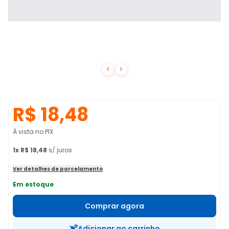


R$ 18,48
À vista no PIX
1
x
R$ 18,48
s/ juros
Ver detalhes de parcelamento
Em estoque
Comprar agora
Adicionar ao carrinho