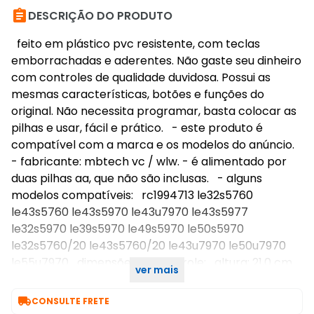

DESCRIÇÃO DO PRODUTO
feito em plástico pvc resistente, com teclas
emborrachadas e aderentes. Não gaste seu dinheiro
com controles de qualidade duvidosa. Possui as
mesmas características, botões e funções do
original. Não necessita programar, basta colocar as
pilhas e usar, fácil e prático. - este produto é
compatível com a marca e os modelos do anúncio.
- fabricante: mbtech vc / wlw. - é alimentado por
duas pilhas aa, que não são inclusas. - alguns
modelos compatíveis: rc1994713 le32s5760
le43s5760 le43s5970 le43u7970 le43s5977
le32s5970 le39s5970 le49s5970 le50s5970
le32s5760/20 le43s5760/20 le43u7970 le50u7970
le55u7970 dimensões do controle: altura: 21,0 cm
ver mais
largura: 4,9 cm espessura: 1,7 cm

CONSULTE FRETE