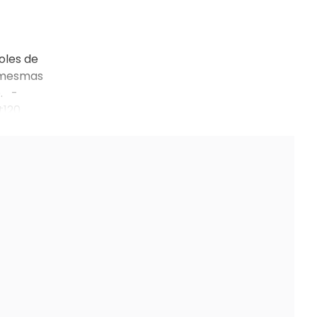
oles de
s mesmas
o. -
t120