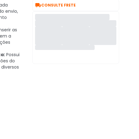

ada
CONSULTE FRETE
do envio,
nto
nserir as
sem a
ações
a:
Possui
ões do
 diversos