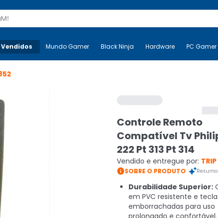
s
 Vendidos
Mais-v-
Mundo Gamer
Mundo Gamer
Black Ninja
Black Ninja
Hardware
Hardware
PC Gamer
852
Controle Remoto
Compatível Tv Phili
222 Pt 313 Pt 314
Vendido e entregue por:
TRIP

SOBRE O PRODUTO
Resumo 
Durabilidade Superior:
C
em PVC resistente e tecla
emborrachadas para uso
prolongado e confortável.