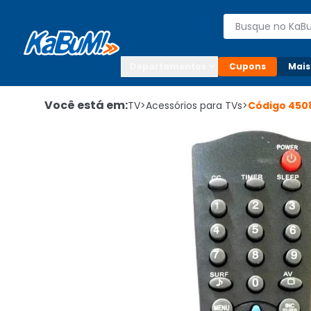
Enviar para:

Buscar produto
Digite o CEP

Departamentos
Cupons
Mais
Você está em:
TV
>
Acessórios para TVs
>
Código
450