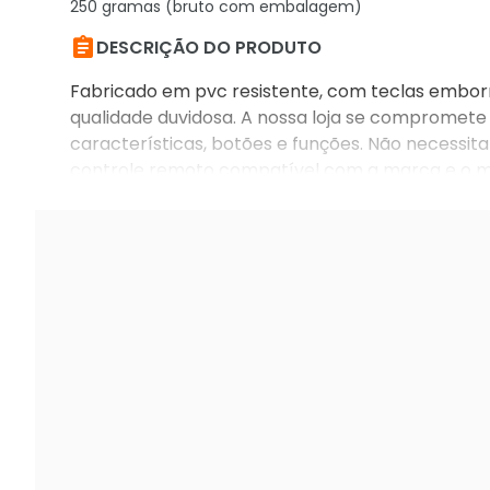
250 gramas (bruto com embalagem)

DESCRIÇÃO DO PRODUTO
Fabricado em pvc resistente, com teclas embor
qualidade duvidosa. A nossa loja se compromete 
características, botões e funções. Não necessita 
controle remoto compatível com a marca e o m
pt212 14pt519a 20pt524 21pt534a 21pt839 29pt5