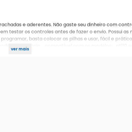
rachadas e aderentes. Não gaste seu dinheiro com contr
em testar os controles antes de fazer o envio. Possui a
programar, basta colocar as pilhas e usar, fácil e prátic
odelo do anúncio. compatível com os modelos: pt110 p
ver mais
28