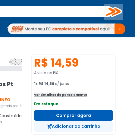
Buscar
PC Gamer
Computadores
Computadores
Periféricos
Periféricos
TV
Venda no KaBuM!
TV
Venda no KaBuM!
R$ 14,59


À vista no PIX
ps Pt
1
x
R$ 14,59
s/ juros
Ver detalhes de parcelamento
 INFO
Em estoque
gerado por IA
Comprar agora
onstruído
s
Adicionar ao carrinho