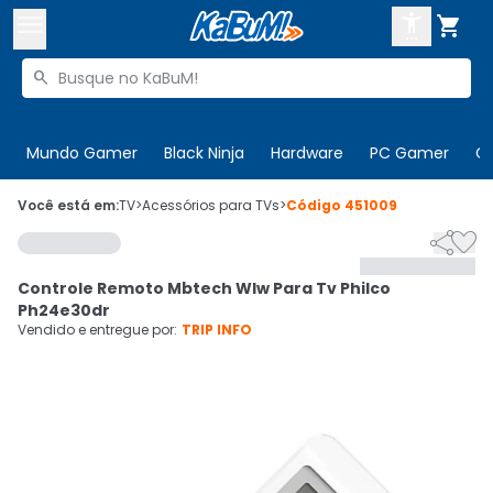



Buscar produtos


Enviar para:
Digite o CEP
Mundo Gamer
Black Ninja
Hardware
PC Gamer
C

Olá. Acesse sua conta
Você está em:
TV
>
Acessórios para TVs
>
Código
451009


ENTRE

Departamentos
Controle Remoto Mbtech Wlw Para Tv Philco
CADASTRE-SE
Cupons

Ph24e30dr
Vendido e entregue por:
TRIP INFO
Mais Vendidos

Ativar tradutor em libras
