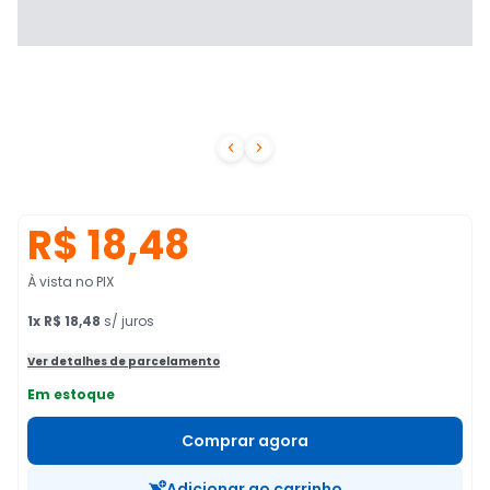


R$ 18,48
À vista no PIX
1
x
R$ 18,48
s/ juros
Ver detalhes de parcelamento
Em estoque
Comprar agora
Adicionar ao carrinho