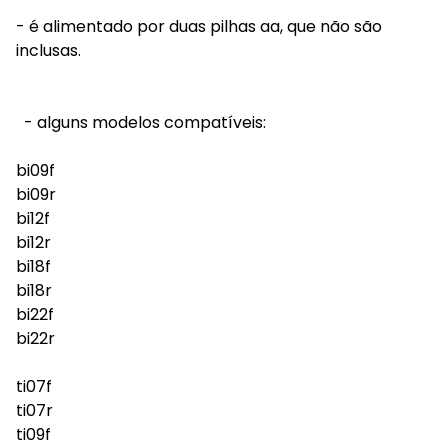
- é alimentado por duas pilhas aa, que não são
inclusas.
- alguns modelos compatíveis:
bi09f
bi09r
bi12f
bi12r
bi18f
bi18r
bi22f
bi22r
ti07f
ti07r
ti09f