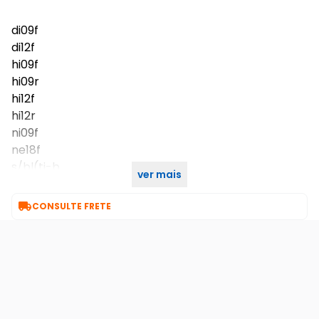
di09f
di12f
hi09f
hi09r
hi12f
hi12r
ni09f
ne18f
s/bl(ti-b
ver mais

CONSULTE FRETE