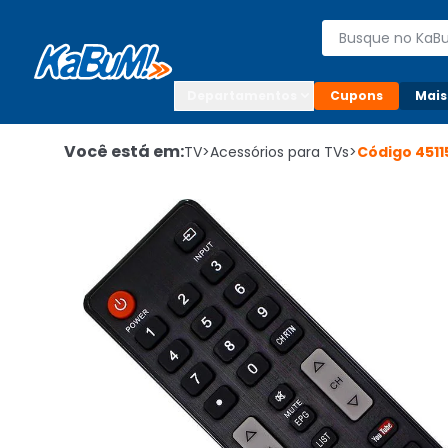
Enviar para:

Buscar produto
Digite o CEP

Departamentos
Cupons
Mais
Você está em:
TV
>
Acessórios para TVs
>
Código
4511