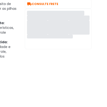

ita de
CONSULTE FRETE
 as pilhas
ta:
rísticas,
role
ida:
dade e
ole,
los