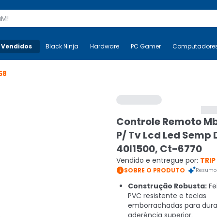
s
 Vendidos
Mais-v-
Black Ninja
Black Ninja
Hardware
Hardware
PC Gamer
PC Gamer
Computadore
Co
58
Controle Remoto Mb
P/ Tv Lcd Led Semp 
40l1500, Ct-6770
Vendido e entregue por:
TRIP

SOBRE O PRODUTO
Resumo 
Construção Robusta:
Fe
PVC resistente e teclas
emborrachadas para durab
aderência superior.