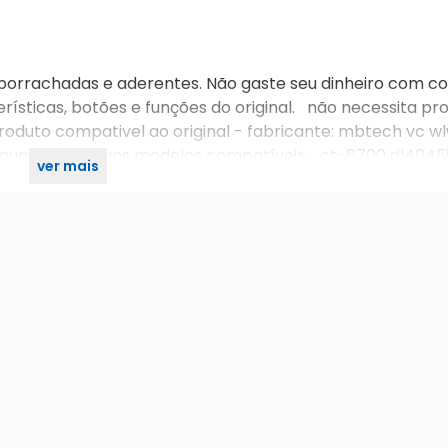
mborrachadas e aderentes. Não gaste seu dinheiro com co
rísticas, botões e funções do original. não necessita pr
 produto compativel ao original - fabricante: mbtech vc wl
uncio. - alguns modelos compatíveis: ct-6700 dl4045i
ver mais
0