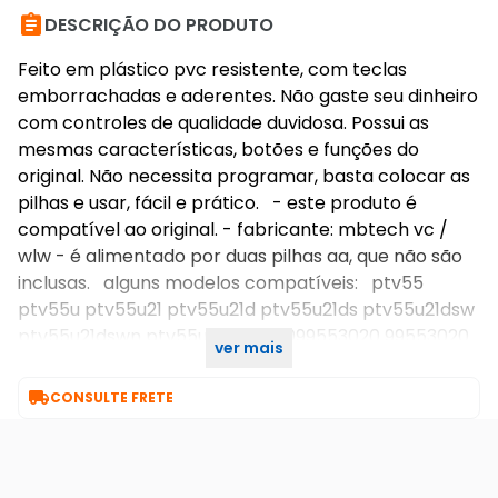

DESCRIÇÃO DO PRODUTO
Feito em plástico pvc resistente, com teclas
emborrachadas e aderentes. Não gaste seu dinheiro
com controles de qualidade duvidosa. Possui as
mesmas características, botões e funções do
original. Não necessita programar, basta colocar as
pilhas e usar, fácil e prático. - este produto é
compatível ao original. - fabricante: mbtech vc /
wlw - é alimentado por duas pilhas aa, que não são
inclusas. alguns modelos compatíveis: ptv55
ptv55u ptv55u21 ptv55u21d ptv55u21ds ptv55u21dsw
ptv55u21dswn ptv55u21dswnc 099553020 99553020
ver mais
ptv55u21dswnt 099553021 99553021

CONSULTE FRETE