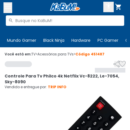



Buscar produtos


Enviar para:
Digite o CEP
Mundo Gamer
Black Ninja
Hardware
PC Gamer
C

Olá. Acesse sua conta
Você está em:
TV
>
Acessórios para TVs
>
Código
451487


ENTRE

Departamentos
Controle Para Tv Philco 4k Netflix Vc-8222, Le-7054,
CADASTRE-SE
Cupons

Sky-8090
Vendido e entregue por:
TRIP INFO
Mais Vendidos

Ativar tradutor em libras
