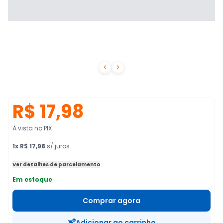


R$ 17,98
À vista no PIX
1
x
R$ 17,98
s/ juros
Ver detalhes de parcelamento
Em estoque
Comprar agora
Adicionar ao carrinho