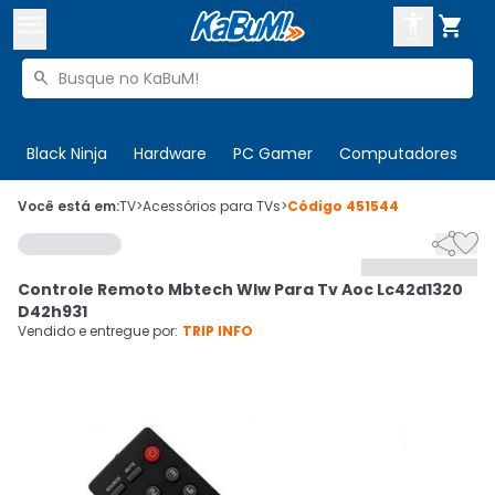



Buscar produtos


Enviar para:
Digite o CEP
Black Ninja
Hardware
PC Gamer
Computadores
P

Olá. Acesse sua conta
Você está em:
TV
>
Acessórios para TVs
>
Código
451544


ENTRE

Departamentos
Controle Remoto Mbtech Wlw Para Tv Aoc Lc42d1320
CADASTRE-SE
Cupons

D42h931
Vendido e entregue por:
TRIP INFO
Mais Vendidos

Ativar tradutor em libras
