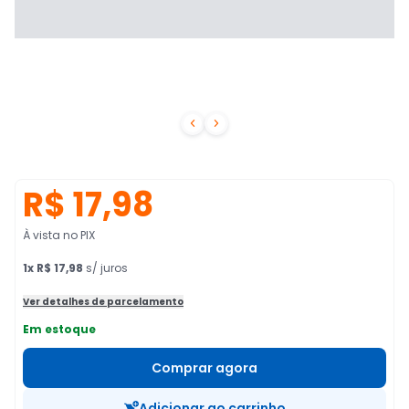


R$ 17,98
À vista no PIX
1
x
R$ 17,98
s/ juros
Ver detalhes de parcelamento
Em estoque
Comprar agora
Adicionar ao carrinho