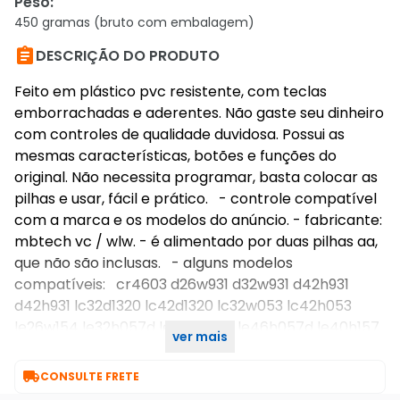
Peso
:
450 gramas (bruto com embalagem)

DESCRIÇÃO DO PRODUTO
Feito em plástico pvc resistente, com teclas
emborrachadas e aderentes. Não gaste seu dinheiro
com controles de qualidade duvidosa. Possui as
mesmas características, botões e funções do
original. Não necessita programar, basta colocar as
pilhas e usar, fácil e prático. - controle compatível
com a marca e os modelos do anúncio. - fabricante:
mbtech vc / wlw. - é alimentado por duas pilhas aa,
que não são inclusas. - alguns modelos
compatíveis: cr4603 d26w931 d32w931 d42h931
d42h931 lc32d1320 lc42d1320 lc32w053 lc42h053
le26w154 le32h057d le42h057d le46h057d le40h157
ver mais
le32h158i le42h158i le46h158i t2355

CONSULTE FRETE