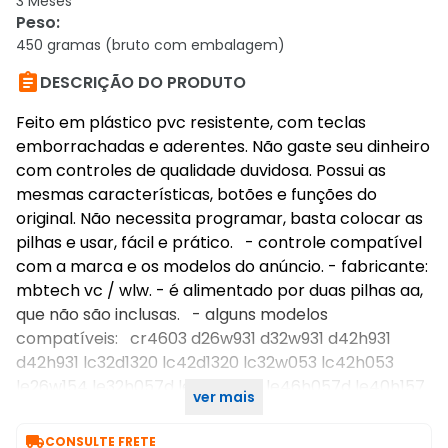
3 Meses
Peso
:
450 gramas (bruto com embalagem)

DESCRIÇÃO DO PRODUTO
Feito em plástico pvc resistente, com teclas
emborrachadas e aderentes. Não gaste seu dinheiro
com controles de qualidade duvidosa. Possui as
mesmas características, botões e funções do
original. Não necessita programar, basta colocar as
pilhas e usar, fácil e prático. - controle compatível
com a marca e os modelos do anúncio. - fabricante:
mbtech vc / wlw. - é alimentado por duas pilhas aa,
que não são inclusas. - alguns modelos
compatíveis: cr4603 d26w931 d32w931 d42h931
d42h931 lc32d1320 lc42d1320 lc32w053 lc42h053
le26w154 le32h057d le42h057d le46h057d le40h157
ver mais
le32h158i le42h158i le46h158i t2355

CONSULTE FRETE