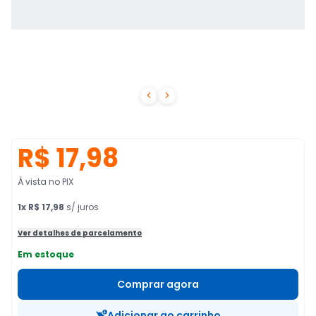


R$ 17,98
À vista no PIX
1
x
R$ 17,98
s/ juros
Ver detalhes de parcelamento
Em estoque
Comprar agora
Adicionar ao carrinho