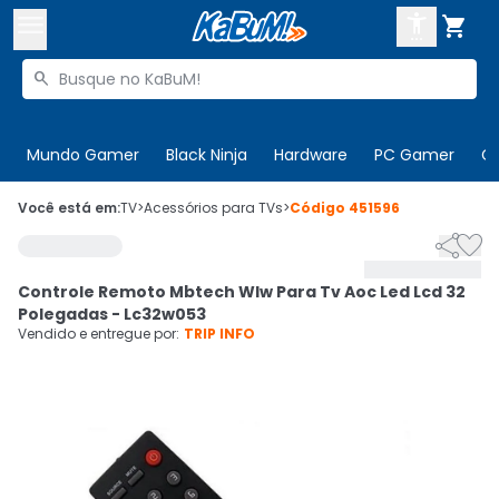



Buscar produtos


Enviar para:
Digite o CEP
Mundo Gamer
Black Ninja
Hardware
PC Gamer
C

Olá. Acesse sua conta
Você está em:
TV
>
Acessórios para TVs
>
Código
451596


ENTRE

Departamentos
Controle Remoto Mbtech Wlw Para Tv Aoc Led Lcd 32
CADASTRE-SE
Cupons

Polegadas - Lc32w053
Vendido e entregue por:
TRIP INFO
Mais Vendidos

Ativar tradutor em libras
