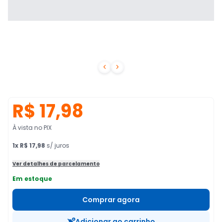


R$ 17,98
À vista no PIX
1
x
R$ 17,98
s/ juros
Ver detalhes de parcelamento
Em estoque
Comprar agora
Adicionar ao carrinho