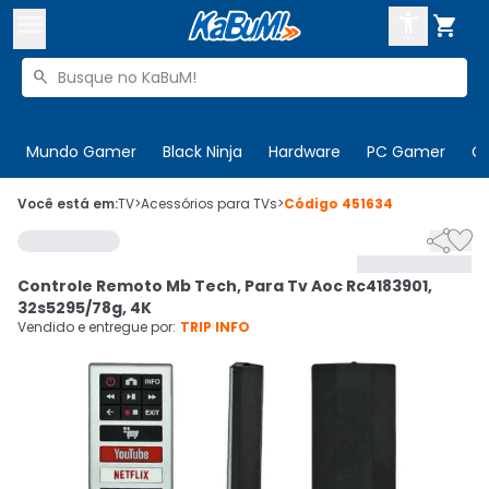



Buscar produtos


Enviar para:
Digite o CEP
Mundo Gamer
Black Ninja
Hardware
PC Gamer
C

Olá. Acesse sua conta
Você está em:
TV
>
Acessórios para TVs
>
Código
451634


ENTRE

Departamentos
Controle Remoto Mb Tech, Para Tv Aoc Rc4183901,
CADASTRE-SE
Cupons

32s5295/78g, 4K
Vendido e entregue por:
TRIP INFO
Mais Vendidos

Ativar tradutor em libras
