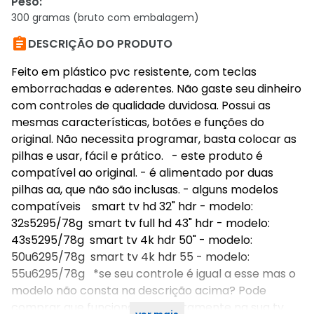
Peso
:
300 gramas (bruto com embalagem)

DESCRIÇÃO DO PRODUTO
Feito em plástico pvc resistente, com teclas
emborrachadas e aderentes. Não gaste seu dinheiro
com controles de qualidade duvidosa. Possui as
mesmas características, botões e funções do
original. Não necessita programar, basta colocar as
pilhas e usar, fácil e prático. - este produto é
compatível ao original. - é alimentado por duas
pilhas aa, que não são inclusas. - alguns modelos
compatíveis smart tv hd 32" hdr - modelo:
32s5295/78g smart tv full hd 43" hdr - modelo:
43s5295/78g smart tv 4k hdr 50" - modelo:
50u6295/78g smart tv 4k hdr 55 - modelo:
55u6295/78g *se seu controle é igual a esse mas o
modelo não consta na descrição acima? Pode
comprar que funcionará perfeitamente na sua tv