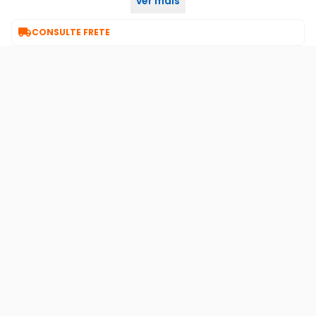
ver mais
led aoc .

CONSULTE FRETE