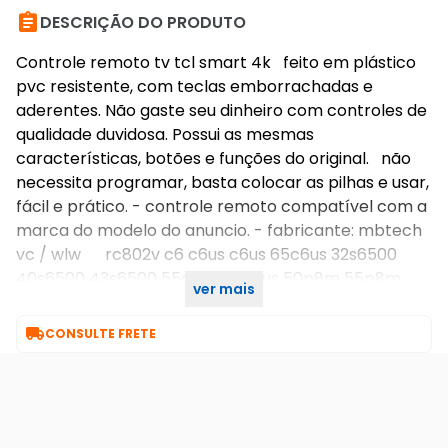

DESCRIÇÃO DO PRODUTO
Controle remoto tv tcl smart 4k feito em plástico
pvc resistente, com teclas emborrachadas e
aderentes. Não gaste seu dinheiro com controles de
qualidade duvidosa. Possui as mesmas
características, botões e funções do original. não
necessita programar, basta colocar as pilhas e usar,
fácil e prático. - controle remoto compatível com a
marca do modelo do anuncio. - fabricante: mbtech
vc / wlw rc802v c6 c6us c6us 65c6us 32s6500
40s6500 43s6500 55c6us 65c6us 50p8m 55p8m
ver mais
basta colocar pilhas e usar.

CONSULTE FRETE