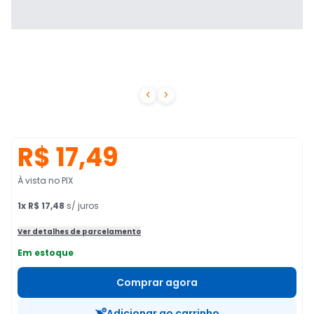


R$ 17,49
À vista no PIX
1
x
R$ 17,48
s/ juros
Ver detalhes de parcelamento
Em estoque
Comprar agora
Adicionar ao carrinho