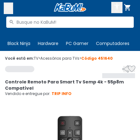



Buscar produtos


Enviar para:
Digite o CEP
Black Ninja
Hardware
PC Gamer
Computadores
P

Olá. Acesse sua conta
Você está em:
TV
>
Acessórios para TVs
>
Código
451640


ENTRE

Departamentos
Controle Remoto Para Smart Tv Semp 4k - 55p8m
CADASTRE-SE
Cupons

Compatível
Vendido e entregue por:
TRIP INFO
Mais Vendidos

Ativar tradutor em libras
