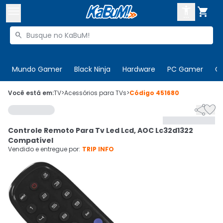



Buscar produtos


Enviar para:
Digite o CEP
Mundo Gamer
Black Ninja
Hardware
PC Gamer
C

Olá. Acesse sua conta
Você está em:
TV
>
Acessórios para TVs
>
Código
451680


ENTRE

Departamentos
Controle Remoto Para Tv Led Lcd, AOC Lc32d1322
CADASTRE-SE
Cupons

Compatível
Vendido e entregue por:
TRIP INFO
Mais Vendidos

Ativar tradutor em libras
