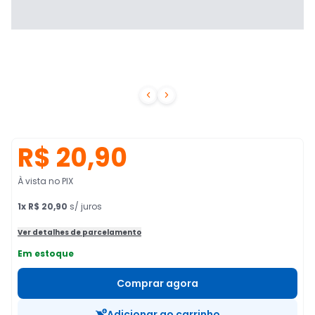


R$ 20,90
À vista no PIX
1
x
R$ 20,90
s/ juros
Ver detalhes de parcelamento
Em estoque
Comprar agora
Adicionar ao carrinho