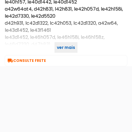
le40h157, le40d1442, le40d1452
a42w64at4, d42h831, l42h831, le42h057d, le42h158i,
le42d7330, le42d5520
d42h931, lc42d1322, lc42h053, lc42d1320, a42w64,
le43d1452, le43f1461
le43d1452, le46h057d, le46h158i, le46h158z,
le46d7330, d47h831
ver mais
le48d1452, le49f1461, le50d1440, le50d1452, le58d144.

CONSULTE FRETE