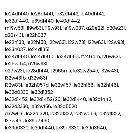
le24d1440, le28d1441, le32d1442, le40d1442,
le32d1440, le39d1440, le40d1442
m19w531, l19w831, l19w931, le19w037, a20e221, a20e231,
a20s431, le22h037
le22h138, le22h158, l22w631, l22w731, l22w831, l22w931,
le23h037, le24d1351
le24d1440, le24d1450, le24d1461, t2464m, l26w831,
le26w154, d26w931
a27w231, le28d1441, t2965ms, le32w254d, l32w431,
l32w431b, d32w831
l32w831, le32h057d, le32w157, le32h158i, le32h1461,
le32d0330, le32d1352
le32d1452, le32d1452/20, le32d1440, le32d1442,
le32d3330, le32w156, le32d5520
d32w931, lc32d1320, lc32d1322, lc32w053, le32d1322,
l37w431, le39d7430
le39d0330, le39d1440, le39d3330, le39d3540,