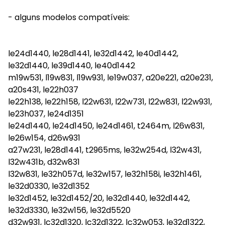
- alguns modelos compatíveis:
le24d1440, le28d1441, le32d1442, le40d1442,
le32d1440, le39d1440, le40d1442
m19w531, l19w831, l19w931, le19w037, a20e221, a20e231,
a20s431, le22h037
le22h138, le22h158, l22w631, l22w731, l22w831, l22w931,
le23h037, le24d1351
le24d1440, le24d1450, le24d1461, t2464m, l26w831,
le26w154, d26w931
a27w231, le28d1441, t2965ms, le32w254d, l32w431,
l32w431b, d32w831
l32w831, le32h057d, le32w157, le32h158i, le32h1461,
le32d0330, le32d1352
le32d1452, le32d1452/20, le32d1440, le32d1442,
le32d3330, le32w156, le32d5520
d32w931, lc32d1320, lc32d1322, lc32w053, le32d1322,