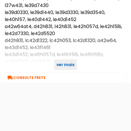
l37w431, le39d7430
le39d0330, le39d1440, le39d3330, le39d3540,
le40h157, le40d1442, le40d1452
a42w64at4, d42h831, l42h831, le42h057d, le42h158i,
le42d7330, le42d5520
d42h931, lc42d1322, lc42h053, lc42d1320, a42w64,
le43d1452, le43f1461
le43d1452, le46h057d, le46h158i, le46h158z,
le46d7330, d47h831
ver mais
le48d1452, le49f1461, le50d1440, le50d1452, le58d144.

CONSULTE FRETE