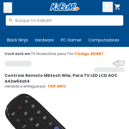



Buscar produtos


Enviar para:
Digite o CEP
Black Ninja
Hardware
PC Gamer
Computadores
P

Olá. Acesse sua conta
Você está em:
TV
>
Acessórios para TVs
>
Código
451687


ENTRE

Departamentos
Controle Remoto Mbtech Wlw, Para TV LED LCD AOC
CADASTRE-SE
Cupons

A42w64at4
Vendido e entregue por:
TRIP INFO
Mais Vendidos

Ativar tradutor em libras
