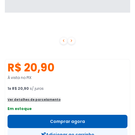


R$ 20,90
À vista no PIX
1
x
R$ 20,90
s/ juros
Ver detalhes de parcelamento
Em estoque
Comprar agora
Adicionar ao carrinho