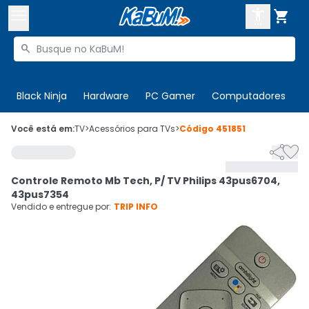



Buscar produtos


Enviar para:
Digite o CEP
Black Ninja
Hardware
PC Gamer
Computadores
P

Olá. Acesse sua conta
Você está em:
TV
>
Acessórios para TVs
>
Código
451851


ENTRE

Departamentos
Controle Remoto Mb Tech, P/ TV Philips 43pus6704,
CADASTRE-SE
Cupons

43pus7354
Vendido e entregue por:
TRIP INFO
Mais Vendidos

Ativar tradutor em libras
