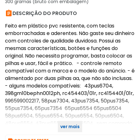
300 gramas (bruto com embalagem)

DESCRIÇÃO DO PRODUTO
Feito em plástico pvc resistente, com teclas
emborrachadas e aderentes. Não gaste seu dinheiro
com controles de qualidade duvidosa. Possui as
mesmas características, botões e funções do
original. Não necessita programar, basta colocar as
pilhas e usar, fácil e prático. - controle remoto
compatível com a marca e o modelo do anúncio. - é
alimentado por duas pilhas aa, que não são inclusas.
- alguns modelos compatíveis: 43pus6704,
398gm10bephn0012ph, rc454403/01r, rc4154401/01r,
996599002217, 58pus7304, 43pus7354, 50pus7354,
55pus7354, 65pus7354 65pus6554 65pus6504
58pus6504, 55pus6554, 50pus6554, 50pus6504,
48pus6554, 43pus6554, 43pus6504. sem comando
ver mais
de voz