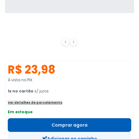


R$ 23,98
À vista no PIX
1
x no cartão
s/ juros
Ver detalhes de parcelamento
Em estoque
Comprar agora
Adicionar ao carrinho