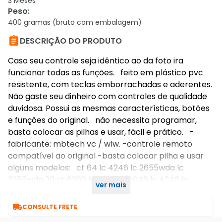
3 Meses
Peso
:
400 gramas (bruto com embalagem)

DESCRIÇÃO DO PRODUTO
Caso seu controle seja idêntico ao da foto ira
funcionar todas as funções. feito em plástico pvc
resistente, com teclas emborrachadas e aderentes.
Não gaste seu dinheiro com controles de qualidade
duvidosa. Possui as mesmas características, botões
e funções do original. não necessita programar,
basta colocar as pilhas e usar, fácil e prático. -
fabricante: mbtech vc / wlw. -controle remoto
compatível ao original -basta colocar pilha e usar
alguns modelos: ct 64 lc 4246 lc 2655wda lc
3255wda 20 ct 6360 lc 3246 lc 4046 lc 4246 lc
ver mais
2655wda lc 3255wda lc 4055fda

CONSULTE FRETE