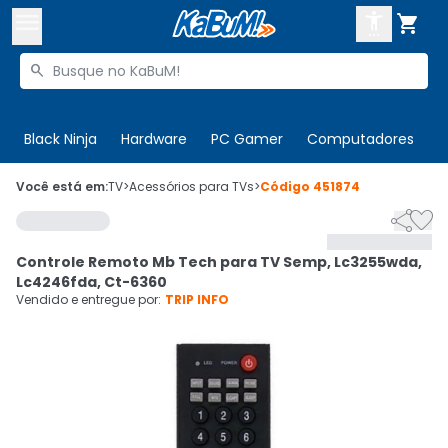



Buscar produtos


Enviar para:
Digite o CEP
Black Ninja
Hardware
PC Gamer
Computadores
P

Olá. Acesse sua conta
Você está em:
TV
>
Acessórios para TVs
>
Código
451874


ENTRE

Departamentos
Controle Remoto Mb Tech para TV Semp, Lc3255wda,
CADASTRE-SE
Cupons

Lc4246fda, Ct-6360
Vendido e entregue por:
TRIP INFO
Mais Vendidos

Ativar tradutor em libras
