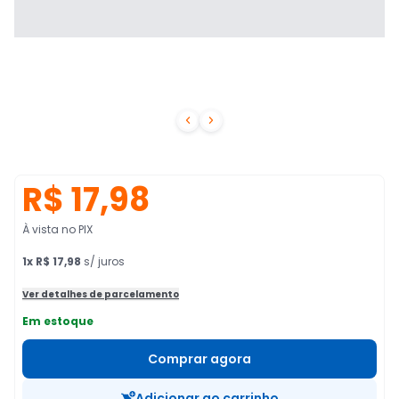


R$ 17,98
À vista no PIX
1
x
R$ 17,98
s/ juros
Ver detalhes de parcelamento
Em estoque
Comprar agora
Adicionar ao carrinho