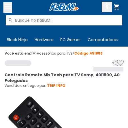



Buscar produtos


Enviar para:
Digite o CEP
Black Ninja
Hardware
PC Gamer
Computadores
P

Olá. Acesse sua conta
Você está em:
TV
>
Acessórios para TVs
>
Código
451883


ENTRE

Departamentos
Controle Remoto Mb Tech para TV Semp, 40l1500, 40
CADASTRE-SE
Cupons

Polegadas
Vendido e entregue por:
TRIP INFO
Mais Vendidos

Ativar tradutor em libras
