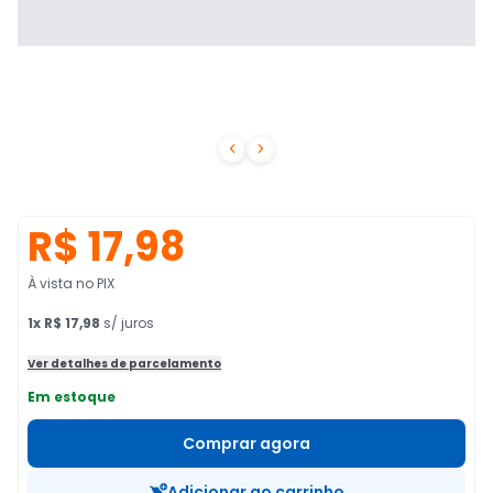


R$ 17,98
À vista no PIX
1
x
R$ 17,98
s/ juros
Ver detalhes de parcelamento
Em estoque
Comprar agora
Adicionar ao carrinho