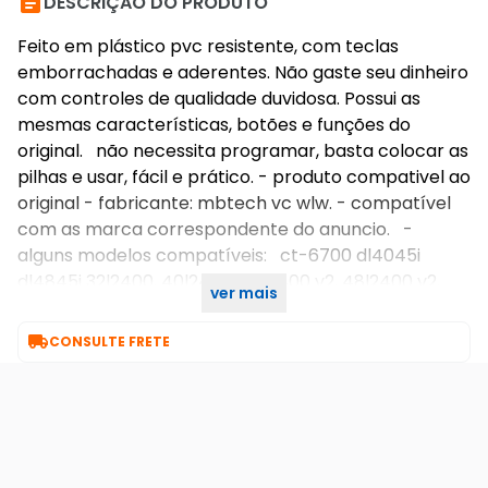

DESCRIÇÃO DO PRODUTO
Feito em plástico pvc resistente, com teclas
emborrachadas e aderentes. Não gaste seu dinheiro
com controles de qualidade duvidosa. Possui as
mesmas características, botões e funções do
original. não necessita programar, basta colocar as
pilhas e usar, fácil e prático. - produto compativel ao
original - fabricante: mbtech vc wlw. - compatível
com as marca correspondente do anuncio. -
alguns modelos compatíveis: ct-6700 dl4045i
dl4845i 32l2400, 40l2400, 48l2400 v2, 48l2400 v2,
ver mais
32l2400

CONSULTE FRETE