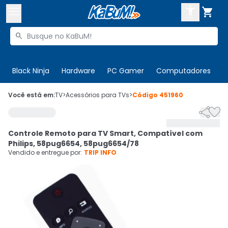



Buscar produtos


Enviar para:
Digite o CEP
Black Ninja
Hardware
PC Gamer
Computadores
P

Olá. Acesse sua conta
Você está em:
TV
>
Acessórios para TVs
>
Código
451960


ENTRE

Departamentos
Controle Remoto para TV Smart, Compatível com
CADASTRE-SE
Cupons

Philips, 58pug6654, 58pug6654/78
Vendido e entregue por:
TRIP INFO
Mais Vendidos

Ativar tradutor em libras
