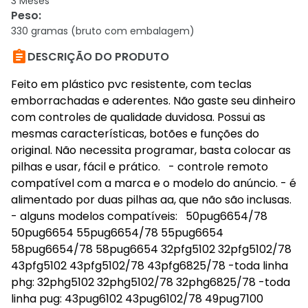
3 Meses
Peso
:
330 gramas (bruto com embalagem)

DESCRIÇÃO DO PRODUTO
Feito em plástico pvc resistente, com teclas
emborrachadas e aderentes. Não gaste seu dinheiro
com controles de qualidade duvidosa. Possui as
mesmas características, botões e funções do
original. Não necessita programar, basta colocar as
pilhas e usar, fácil e prático. - controle remoto
compatível com a marca e o modelo do anúncio. - é
alimentado por duas pilhas aa, que não são inclusas.
- alguns modelos compatíveis: 50pug6654/78
50pug6654 55pug6654/78 55pug6654
58pug6654/78 58pug6654 32pfg5102 32pfg5102/78
43pfg5102 43pfg5102/78 43pfg6825/78 -toda linha
phg: 32phg5102 32phg5102/78 32phg6825/78 -toda
linha pug: 43pug6102 43pug6102/78 49pug7100