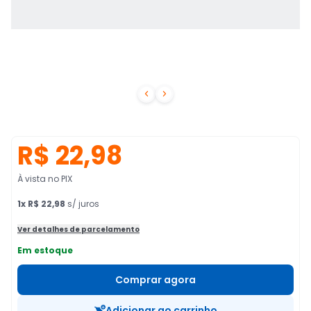


R$ 22,98
À vista no PIX
1
x
R$ 22,98
s/ juros
Ver detalhes de parcelamento
Em estoque
Comprar agora
Adicionar ao carrinho