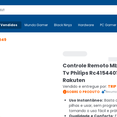
s
 Vendidos
Mais-v-
Mundo Gamer
Mundo Gamer
Black Ninja
Black Ninja
Hardware
Hardware
PC Gamer
049
Controle Remoto M
Tv Philips Rc415440
Rakuten
Vendido e entregue por:
TRIP

SOBRE O PRODUTO
Resumo 
Uso Instantâneo:
Basta c
pilhas e usar, sem progra
tornando o uso fácil e prát
Qualidade e Conforto:
F