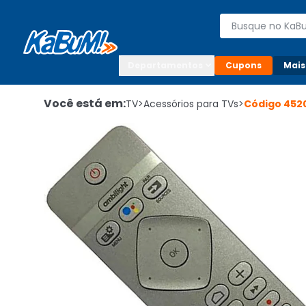
Enviar para:

Buscar produto
Digite o CEP

Departamentos
Cupons
Mais
Você está em:
TV
>
Acessórios para TVs
>
Código
452