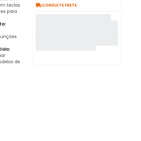

com teclas
CONSULTE FRETE
es para
ta:
 funções
ida:
nar
delos de