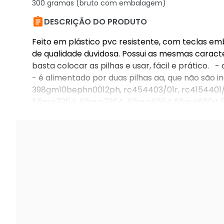
300 gramas (bruto com embalagem)

DESCRIÇÃO DO PRODUTO
Feito em plástico pvc resistente, com teclas e
de qualidade duvidosa. Possui as mesmas caracte
basta colocar as pilhas e usar, fácil e prático
- é alimentado por duas pilhas aa, que não são
398gm10bephn0012ph, rc454403/01r, rc4154401/
55pus7354, 65pus7354 65pus6554 65pus6504 5
43pus6554, 43pus6504. sem comando de voz