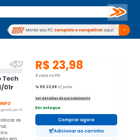
Buscar
PC Gamer
Computadores
Computadores
Periféricos
Periféricos
TV
Venda no KaBuM!
TV
Venda no KaBuM!
R$ 23,98


À vista no PIX
b Tech
1/01r
1
x
R$ 23,98
s/ juros
Ver detalhes de parcelamento
 INFO
Em estoque
gerado por IA
Comprar agora
olocar as
mar,
Adicionar ao carrinho
ico.
eito em