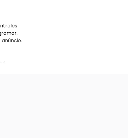
ntroles
ogramar,
 anúncio.
54,