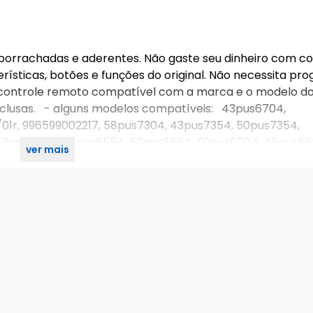
mborrachadas e aderentes. Não gaste seu dinheiro com co
rísticas, botões e funções do original. Não necessita pr
. - controle remoto compatível com a marca e o modelo do
 inclusas. - alguns modelos compatíveis: 43pus6704,
01r, 996599002217, 58pus7304, 43pus7354, 50pus7354,
8pus6504, 55pus6554, 50pus6554, 50pus6504, 48pus65
ver mais