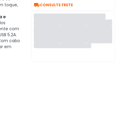

m toque,
CONSULTE FRETE
a e
los
mente com
SB 5.2A.
om cabo
sar em