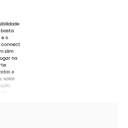
ibilidade
 basta
 e o
: connect
m slim
lugar na
te:
adas e
, salas
ação:
 de