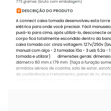
773 gramas (bruto com embalagem)

DESCRIÇÃO DO PRODUTO
A connect caixa tomada desenvolveu esta torre
elétrica para onde você precisar. Fácil manuse
puxá-lo para cima, após utilizá-lo, desconecte o
corpo fica totalmente escondido dentro da banc
caixa tomada cor: cinza voltagem: 127v/250v (b
manual com alça - 2 tomadas 10a - 3 usb 5.2a -
tomada e utilizar) dimensões gerais: dimension
diâmetro 80 mm x 179 mm (faça a furação som
armários aéreos de cozinha, sala de estar, esto
de conferência e treinamento, painel de tv, show
residencial e corporativo. garantia: o produto t
defesa do consumidor (cdc) + 9 meses pela fábr