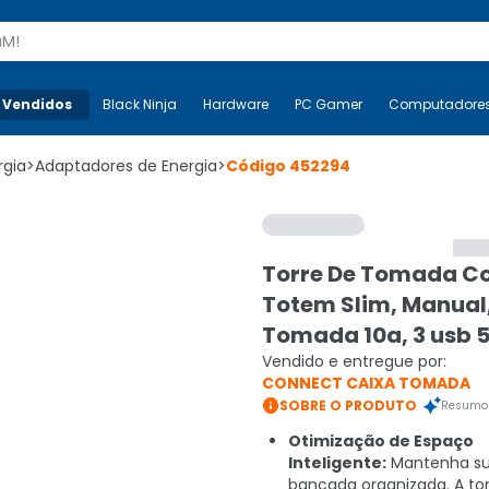
s
 Vendidos
Mais-v-
Black Ninja
Black Ninja
Hardware
Hardware
PC Gamer
PC Gamer
Computadore
Co
rgia
>
Adaptadores de Energia
>
Código
452294
Torre De Tomada C
Totem Slim, Manual,
Tomada 10a, 3 usb 5
Vendido e entregue por:
CONNECT CAIXA TOMADA

SOBRE O PRODUTO
Resumo 
Otimização de Espaço
Inteligente:
Mantenha s
bancada organizada. A tor