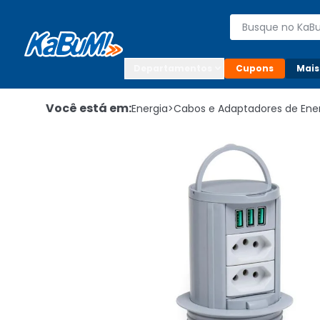
Enviar para:

Buscar produto
Digite o CEP

Departamentos
Cupons
Mais
Você está em:
Energia
>
Cabos e Adaptadores de Ene