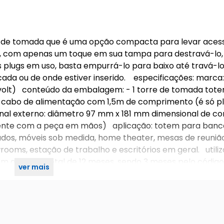
 de tomada que é uma opção compacta para levar acess
io, com apenas um toque em sua tampa para destravá-lo,
s plugs em uso, basta empurrá-lo para baixo até travá-lo
ada ou de onde estiver inserido. especificações: marca
ivolt) conteúdo da embalagem: - 1 torre de tomada tote
 1 cabo de alimentação com 1,5m de comprimento (é só p
al externo: diâmetro 97 mm x 181 mm dimensional de cor
ente com a peça em mãos) aplicação: totem para banc
fados, móveis sob medida, home theater, mesas de reunião
rooms, estação de trabalho e escritórios em geral. utiliz
em garantia total de 12 meses, sendo 3 meses pelo código
ver mais
ica.