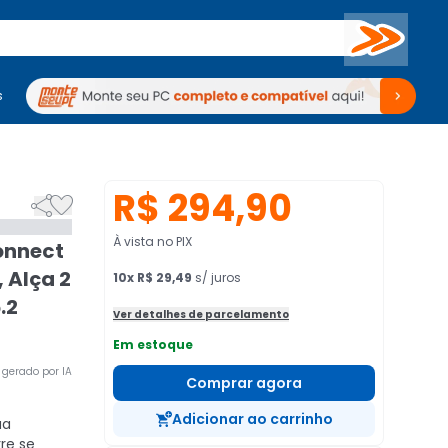
Buscar
s
mputadores
Periféricos
Periféricos
TV
Venda no KaBuM!
TV
Venda no KaBuM!
R$ 294,90


À vista no PIX
onnect
 Alça 2
10
x
R$ 29,49
s/ juros
.2
Ver detalhes de parcelamento
Em estoque
gerado por IA
Comprar agora
Adicionar ao carrinho
ua
re se