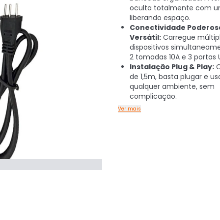
oculta totalmente com u
liberando espaço.
Conectividade Poderos
Versátil:
Carregue múltip
dispositivos simultanea
2 tomadas 10A e 3 portas U
Instalação Plug & Play:
C
de 1,5m, basta plugar e u
qualquer ambiente, sem
complicação.
Ver mais