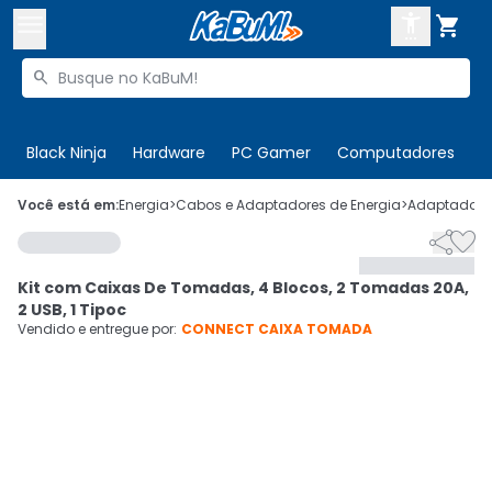



Buscar produtos


Enviar para:
Digite o CEP
Black Ninja
Hardware
PC Gamer
Computadores
P

Olá. Acesse sua conta
Você está em:
Energia
>
Cabos e Adaptadores de Energia
>
Adaptadores


ENTRE

Departamentos
Kit com Caixas De Tomadas, 4 Blocos, 2 Tomadas 20A,
CADASTRE-SE
Cupons

2 USB, 1 Tipoc
Vendido e entregue por:
CONNECT CAIXA TOMADA
Mais Vendidos

Ativar tradutor em libras
