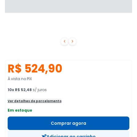


R$ 524,90
À vista no PIX
10
x
R$ 52,48
s/ juros
Ver detalhes de parcelamento
Em estoque
Comprar agora
Adicionar ao carrinho