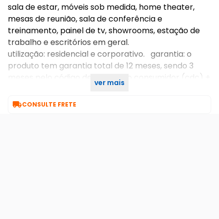
sala de estar, móveis sob medida, home theater,
mesas de reunião, sala de conferência e
treinamento, painel de tv, showrooms, estação de
trabalho e escritórios em geral.
utilização: residencial e corporativo. garantia: o
produto tem garantia total de 12 meses, sendo 3
meses pelo código de defesa do consumidor (cdc) +
ver mais
9 meses pela fábrica.

CONSULTE FRETE