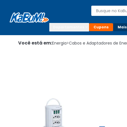
Enviar para:

Buscar produto
Digite o CEP

Departamentos
Cupons
Mais
Você está em:
Energia
>
Cabos e Adaptadores de Ene