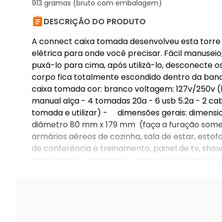
913 gramas (bruto com embalagem)

DESCRIÇÃO DO PRODUTO
A connect caixa tomada desenvolveu esta torre
elétrica para onde você precisar. Fácil manuse
puxá-lo para cima, após utilizá-lo, desconecte o
corpo fica totalmente escondido dentro da banc
caixa tomada cor: branco voltagem: 127v/250v 
manual alça - 4 tomadas 20a - 6 usb 5.2a - 2 c
tomada e utilizar) - dimensões gerais: dimensi
diâmetro 80 mm x 179 mm (faça a furação som
armários aéreos de cozinha, sala de estar, esto
de conferência e treinamento, painel de tv, show
residencial e corporativo. garantia: o produto t
defesa do consumidor (cdc) + 9 meses pela fábr