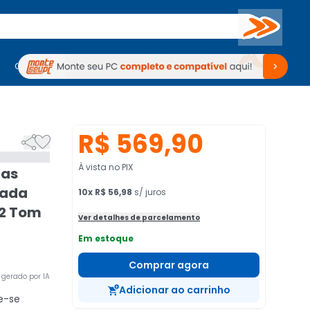
Buscar
PC Gamer
Computadores
Computadores
Periféricos
Periféricos
TV
Venda no KaBuM!
TV
Venda no KaBuM!
R$ 569,90


À vista no PIX
das
mada
10
x
R$ 56,98
s/ juros
 2 Tom
Ver detalhes de parcelamento
Em estoque
Comprar agora
gerado por IA
Adicionar ao carrinho
e-se