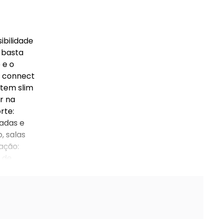
ibilidade
 basta
 e o
: connect
otem slim
r na
rte:
adas e
, salas
ação:
 de