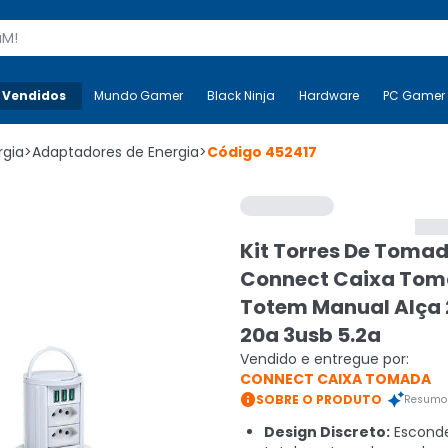
s
 Vendidos
Mais-v-
Mundo Gamer
Mundo Gamer
Black Ninja
Black Ninja
Hardware
Hardware
PC Gamer
rgia
>
Adaptadores de Energia
>
Código
452417
Kit Torres De Toma
Connect Caixa To
Totem Manual Alça
20a 3usb 5.2a
Vendido e entregue por:
CONNECT CAIXA TOMADA

SOBRE O PRODUTO
Resumo 
Design Discreto:
Escond