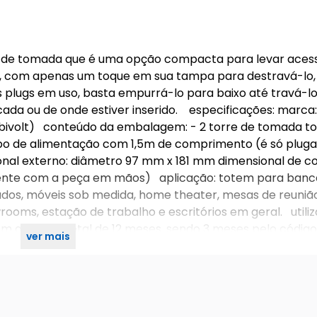
 de tomada que é uma opção compacta para levar acess
io, com apenas um toque em sua tampa para destravá-lo,
s plugs em uso, basta empurrá-lo para baixo até travá-lo
ada ou de onde estiver inserido. especificações: marca
(bivolt) conteúdo da embalagem: - 2 torre de tomada t
abo de alimentação com 1,5m de comprimento (é só pluga
onal externo: diâmetro 97 mm x 181 mm dimensional de co
ente com a peça em mãos) aplicação: totem para banc
fados, móveis sob medida, home theater, mesas de reunião
rooms, estação de trabalho e escritórios em geral. utiliz
em garantia total de 12 meses, sendo 3 meses pelo código
ver mais
ica.