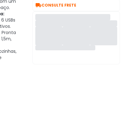
 com um

CONSULTE FRETE
paço.
a:
 6 USBs
tivos.
:
Pronta
 1,5m,
ozinhas,
e