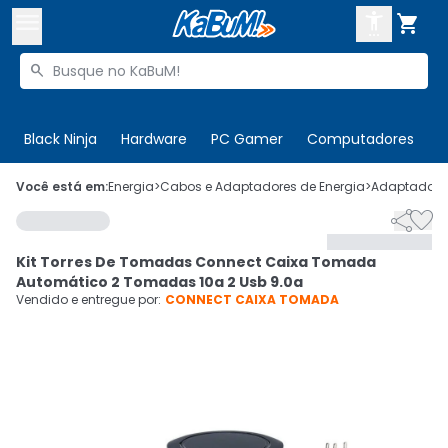



Buscar produtos


Enviar para:
Digite o CEP
Black Ninja
Hardware
PC Gamer
Computadores
P

Olá. Acesse sua conta
Você está em:
Energia
>
Cabos e Adaptadores de Energia
>
Adaptadores


ENTRE

Departamentos
Kit Torres De Tomadas Connect Caixa Tomada
CADASTRE-SE
Cupons

Automático 2 Tomadas 10a 2 Usb 9.0a
Vendido e entregue por:
CONNECT CAIXA TOMADA
Mais Vendidos

Ativar tradutor em libras
