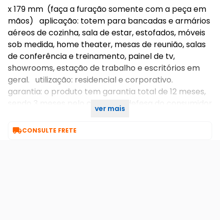
x 179 mm (faça a furação somente com a peça em
mãos) aplicação: totem para bancadas e armários
aéreos de cozinha, sala de estar, estofados, móveis
sob medida, home theater, mesas de reunião, salas
de conferência e treinamento, painel de tv,
showrooms, estação de trabalho e escritórios em
geral. utilização: residencial e corporativo.
garantia: o produto tem garantia total de 12 meses,
sendo 3 meses pelo código de defesa do consumidor
ver mais
(cdc) + 9 meses pela fábrica.

CONSULTE FRETE