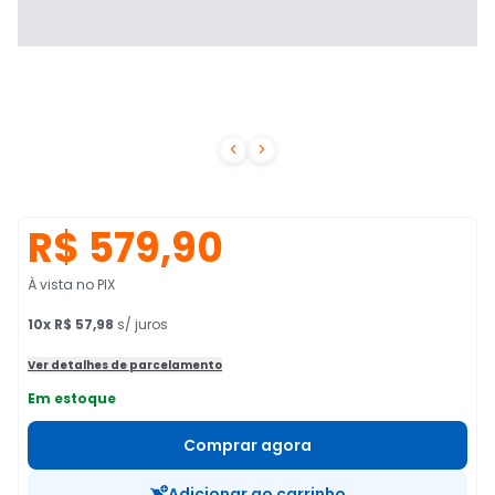


R$ 579,90
À vista no PIX
10
x
R$ 57,98
s/ juros
Ver detalhes de parcelamento
Em estoque
Comprar agora
Adicionar ao carrinho